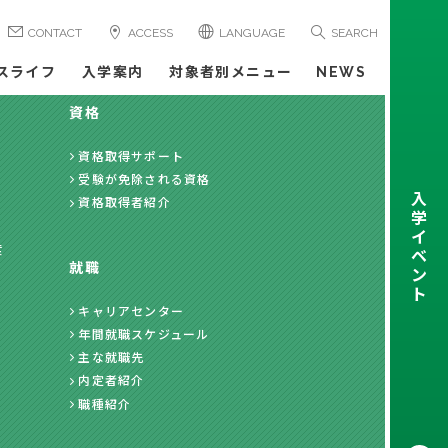
CONTACT
ACCESS
LANGUAGE
SEARCH
スライフ
入学案内
対象者別メニュー
NEWS
資格
資格取得サポート
受験が免除される資格
入
資格取得者紹介
学
イ
度
ベ
就職
ン
ト
キャリアセンター
年間就職スケジュール
主な就職先
内定者紹介
職種紹介