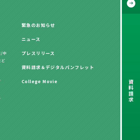
緊急のお知らせ
ニュース
プレスリリース
/中
など
資料請求
＆
デジタルパンフレット
資
方
College Movie
料
請
求
方