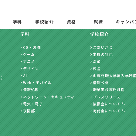
学科
学校紹介
資格
就職
キャンパ
学科
学校紹介
CG・映像
ごあいさつ
ゲーム
本校の特色
アニメ
沿革
デザイン
校舎
AI
iU専門職大学編入学制
部）
Web・モバイル
情報公開
情報処理
職業実践専門課程
ネットワーク・セキュリティ
プレスリリース
電気・電子
後援会について
夜間部
寄付金について