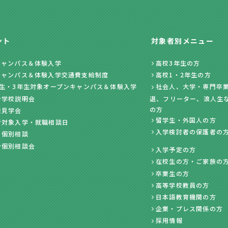
ント
対象者別メニュー
キャンパス＆体験入学
高校3年生の方
キャンパス＆体験入学交通費支給制度
高校1・2年生の方
年生・3年生対象オープンキャンパス＆体験入学
社会人、大学・専門卒業
ン学校説明会
退、フリーター、浪人生
の方
業見学会
留学生・外国人の方
者対象入学・就職相談日
入学検討者の保護者の
・個別相談
ン個別相談会
入学予定の方
在校生の方・ご家族の
卒業生の方
高等学校教員の方
日本語教育機関の方
企業・プレス関係の方
採用情報