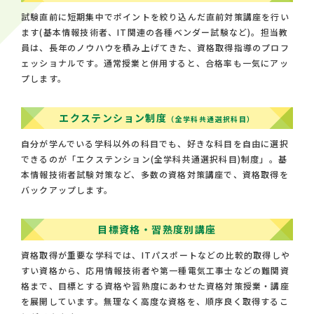
試験直前に短期集中でポイントを絞り込んだ直前対策講座を行い
ます(基本情報技術者、IT関連の各種ベンダー試験など)。担当教
員は、長年のノウハウを積み上げてきた、資格取得指導のプロフ
ェッショナルです。通常授業と併用すると、合格率も一気にアッ
プします。
エクステンション制度
（全学科共通選択科目）
自分が学んでいる学科以外の科目でも、好きな科目を自由に選択
できるのが「エクステンション(全学科共通選択科目)制度」。基
本情報技術者試験対策など、多数の資格対策講座で、資格取得を
バックアップします。
目標資格・習熟度別講座
資格取得が重要な学科では、ITパスポートなどの比較的取得しや
すい資格から、応用情報技術者や第一種電気工事士などの難関資
格まで、目標とする資格や習熟度にあわせた資格対策授業・講座
を展開しています。無理なく高度な資格を、順序良く取得するこ