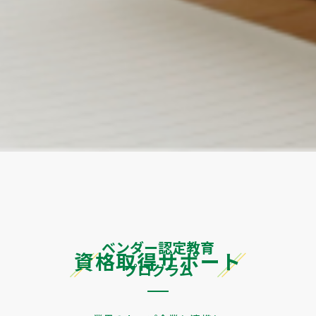
ベンダー認定教育
資格取得サポート
プログラム