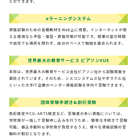
とができます。
eラーニングシステム
資格試験のための各種教材をWeb上に用意。インターネットが使
える環境なら予習・復習・資格対策が可能です。授業の空き時間
や自宅でも場所を問わず、自分のペースで勉強を進められます。
世界最大の教育サービス ピアソンVUE
本校は、世界最大の教育サービス会社ピアソン社から試験実施を
委託されています。そのため、シスコシステムズ社やオラクル社
といった大手IT企業のベンダー資格試験を学内で受験できます。
団体受験手続き&割引受験
色彩検定やCG-ARTS検定など、受験者の多い資格については、
学校側が一括して受験申し込みを行うため 、簡単な手続きで受験
可能。振込手数料も学校側が負担するうえ、様々な資格試験の受
験料が割引となります。