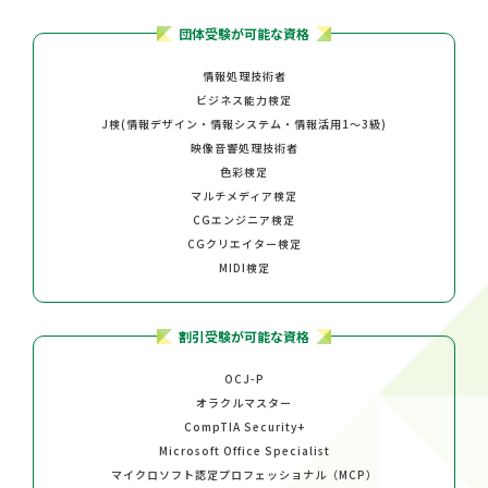
団体受験が可能な資格
情報処理技術者
ビジネス能力検定
J検(情報デザイン・情報システム・情報活用1～3級)
映像音響処理技術者
色彩検定
マルチメディア検定
CGエンジニア検定
CGクリエイター検定
MIDI検定
割引受験が可能な資格
OCJ-P
オラクルマスター
CompTIA Security+
Microsoft Office Specialist
マイクロソフト認定プロフェッショナル（MCP）