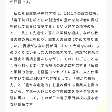
が肝要です。
私たち日本電子専門学校は、1951年の設立以来、
「電子技術を核とした創造性の豊かな技術者の育成
を通して世界に貢献する」という建学の精神のも
と、一貫して先進性に富んだ学科を編成しながら教
育の質の向上を図り、職業人の育成に努めて参りま
した。 資源が少ない我が国において大切なのは、も
のづくりにいそしむ人材の能力です。創立70有余年
の歴史と実績を重んじながら、それにおごることな
く時々刻々と変化する時代の潮流に対応する「伝統
と革新の融合」を経営コンセプトに据え、人と仕事
を学びで結ぶ MUSTな存在として、「確かな技術
力」と「豊かな創造力」を兼ね備える職業人を育み
ながら、学生一人ひとりの学修成果を夢や希望の実
現に導いていく。それが日本電子専門学校の揺るぎ
ない使命です。