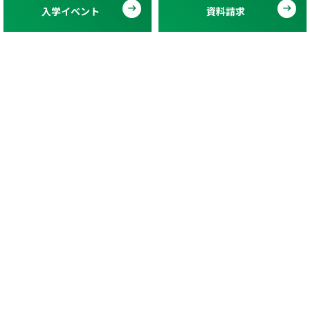
入学イベント
資料請求
キャンパスライフ
入学案内
入学イベント
対象者別メニュー
緊急のお知らせ
ニュース
資料請求
プレスリリース
デジタルパンフレット
College Movie
よくある質問
交通アクセス
お問い合わせ