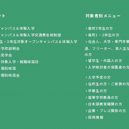
ント
対象者別メニュー
キャンパス＆体験入学
高校3年生の方
キャンパス＆体験入学交通費支給制度
高校1・2年生の方
年生・3年生対象オープンキャンパス＆体験入学
社会人、大学・専門卒業
ン学校説明会
退、フリーター、浪人生
の方
業見学会
留学生・外国人の方
者対象入学・就職相談日
入学検討者の保護者の
・個別相談
ン個別相談会
入学予定の方
在校生の方・ご家族の
卒業生の方
高等学校教員の方
日本語教育機関の方
企業・プレス関係の方
採用情報