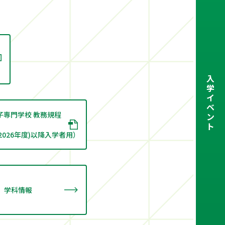
入
学
イ
ベ
子専門学校 教務規程
ン
ト
2026年度)以降入学者用）
学科情報