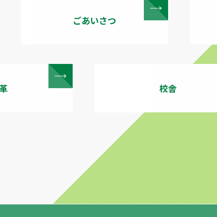
ごあいさつ
革
校舎