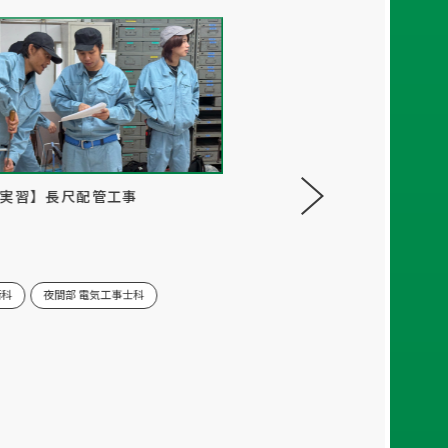
実習】長尺配管工事
安生健一氏による特別講義
2026/07/14
授業
術科
夜間部 電気工事士科
コンピュータグラフィックス研究科