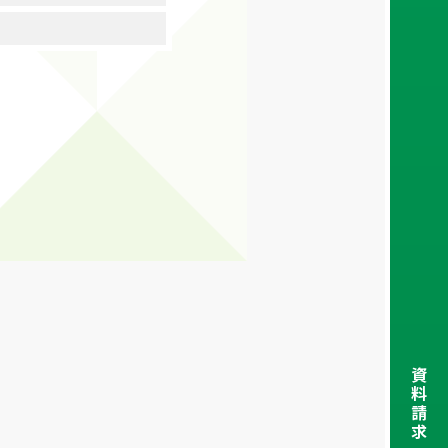
資
料
請
求