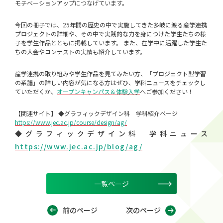
モチベーションアップにつなげています。
今回の冊子では、25年間の歴史の中で実施してきた多岐に渡る産学連携
プロジェクトの詳細や、その中で実践的な力を身につけた学生たちの様
子を学生作品とともに掲載しています。 また、在学中に活躍した学生た
ちの大会やコンテストの実績も紹介しています。
産学連携の取り組みや学生作品を見てみたい方、「プロジェクト型学習
の系譜」の詳しい内容が気になる方はぜひ、学科ニュースをチェックし
ていただくか、
オープンキャンパス＆体験入学
へご参加ください！
【関連サイト】 ◆グラフィックデザイン科 学科紹介ページ
https://www.jec.ac.jp/course/design/ag/
◆グラフィックデザイン科 学科ニュース
https://www.jec.ac.jp/blog/ag/
一覧ページ
前のページ
次のページ