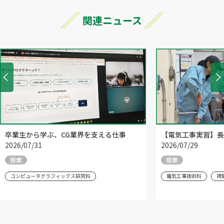
関連ニュース
卒業生から学ぶ、CG業界を支える仕事
【電気工事実習】長
2026/07/31
2026/07/29
授業
授業
コンピュータグラフィックス研究科
電気工事技術科
夜