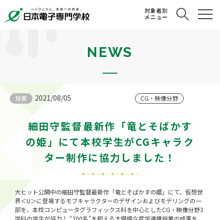
対象者別
メニュー
NEWS
2021/08/05
授業
CG・映像分野
細田守監督最新作「竜とそばかす
の姫」にて本校学生がCGキャラク
ター制作に協力しました！
大ヒット公開中の細田守監督最新作「竜とそばかすの姫」にて、仮想世
界＜U＞に登場するモブキャラクターのデザインおよびモデリングの一
部を、本校コンピュータグラフィックス科を中心としたCG・映像分野3
学科の学生が協力！ “200名”を超える大規模な産学連携授業の成果を、