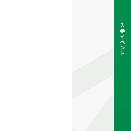
入
学
イ
ベ
ン
ト