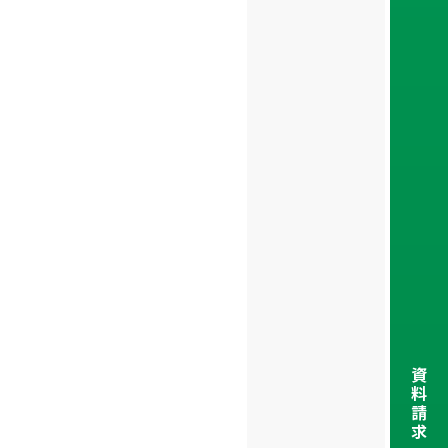
資
料
請
求