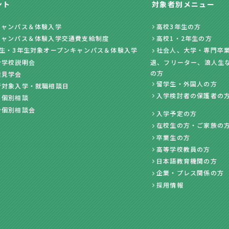
ント
対象者別メニュー
キャンパス＆体験入学
高校3年生の方
キャンパス＆体験入学交通費支給制度
高校1・2年生の方
年生・3年生対象オープンキャンパス＆体験入学
社会人、大学・専門卒業
ン学校説明会
退、フリーター、浪人生
の方
業見学会
留学生・外国人の方
者対象入学・就職相談日
入学検討者の保護者の
・個別相談
ン個別相談会
入学予定の方
在校生の方・ご家族の
卒業生の方
高等学校教員の方
日本語教育機関の方
企業・プレス関係の方
採用情報