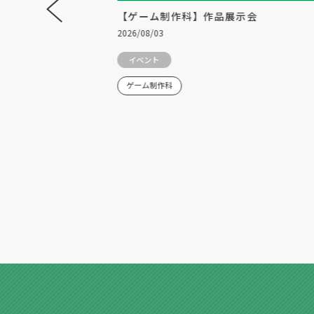
2年生対象の「スペシ
【ゲーム制作科】作品展示会
」を開催！
2026/08/03
イベント
ゲーム制作科
研究科