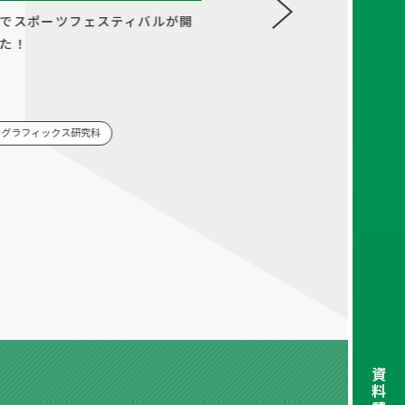
でスポーツフェスティバルが開
第29回スポーツフェスティバ
た！
ム 開催しました
2026/07/21
イベント
タグラフィックス研究科
学校（全学科）
資
料