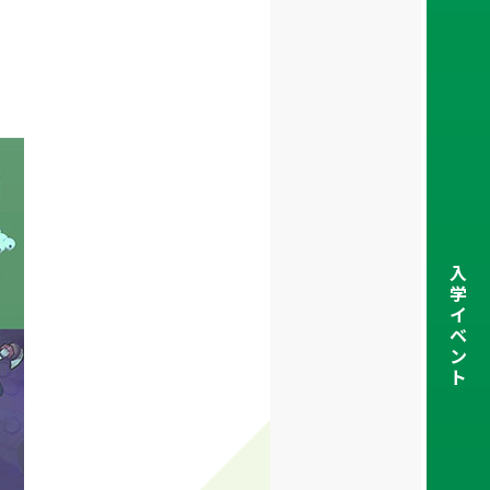
入
学
イ
ベ
ン
ト