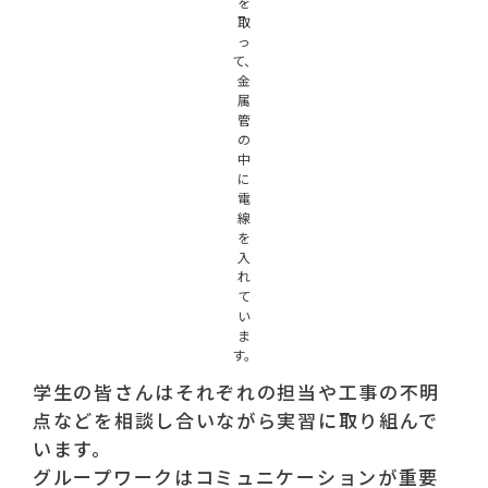
を
取
っ
て、
金
属
管
の
中
に
電
線
を
入
れ
て
い
ま
す。
学生の皆さんはそれぞれの担当や工事の不明
点などを相談し合いながら実習に取り組んで
います。
グループワークはコミュニケーションが重要