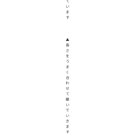
て
い
ま
す
▲
長
さ
を
う
ま
く
合
わ
せ
て
継
い
で
い
き
ま
す