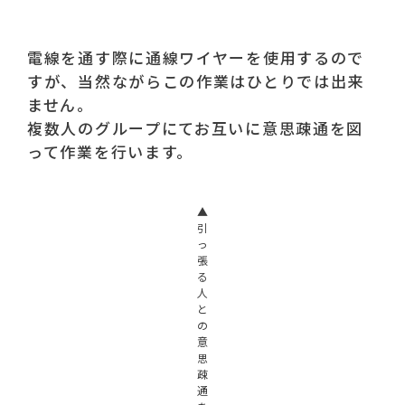
電線を通す際に通線ワイヤーを使用するので
すが、当然ながらこの作業はひとりでは出来
ません。
複数人のグループにてお互いに意思疎通を図
って作業を行います。
▲
引
っ
張
る
人
と
の
意
思
疎
通