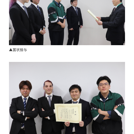
▲賞状授与