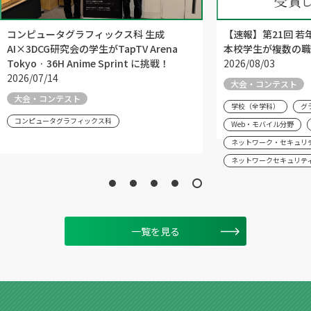
コンピュータグラフィックス科 生成
【速報】第21回 
AI×3DCG研究会の学生がTapTV Arena
本校学生が複数の職
Tokyo · 36H Anime Sprint に挑戦！
2026/08/03
2026/07/14
大会・コンテスト
大会・コンテスト
学校（全学科）
グ
コンピュータグラフィックス科
Web・モバイル分野
ネットワーク・セキュリ
ネットワークセキュリテ
一覧を見る