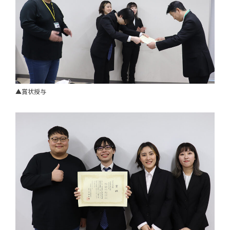
▲賞状授与