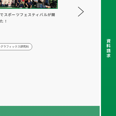
でスポーツフェスティバルが開
第29回スポーツフェスティバ
た！
ム 開催しました
2026/07/21
イベント
資
料
タグラフィックス研究科
学校（全学科）
請
求