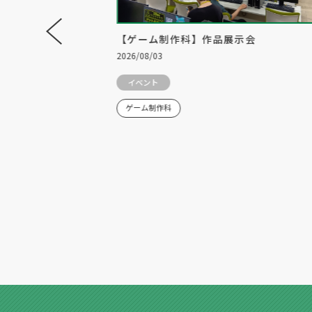
2年生対象の「スペシ
【ゲーム制作科】作品展示会
」を開催！
2026/08/03
イベント
ゲーム制作科
研究科