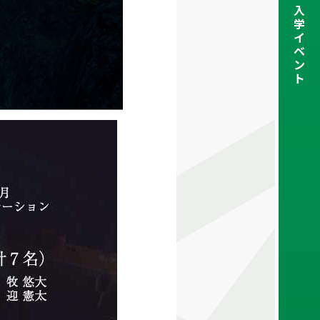
入
学
イ
ベ
ン
ト