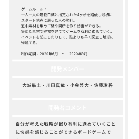
ゲームルール：
一人一人の建物目標と指定された4ヶ所を踏破し最初に
スタート地点に戻った人の勝利。
道中素材を集めて壁や関所を作り妨害ができる。
集めた素材で建物を建ててゲームを有利に進めていく。
イベントを起こしたりして、誰よりも早く調査し地球に
帰還する。
制作期間：2020年6月 ～ 2020年9月
開発メンバー
大城隼土・川田真哉・小金兼大・佐藤玲碧
開発者コメント
自分が考えた戦略が嵌り有利に進めていくこと
に快感を感じることができるボードゲームで