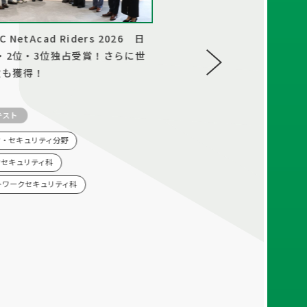
JC NetAcad Riders 2026 日
コンピュータグラフィックス
・2位・3位独占受賞！さらに世
AI×3DCG研究会の学生がTap
位も獲得！
Tokyo · 36H Anime Spr
2026/07/14
テスト
大会・コンテスト
ク・セキュリティ分野
コンピュータグラフィックス科
クセキュリティ科
トワークセキュリティ科