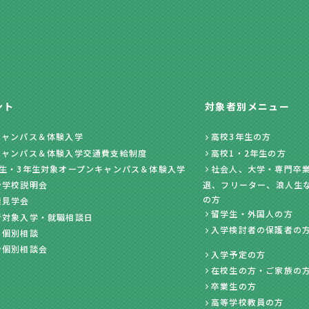
ント
対象者別メニュー
キャンパス＆体験入学
高校3年生の方
キャンパス＆体験入学交通費支給制度
高校1・2年生の方
年生・3年生対象オープンキャンパス＆体験入学
社会人、大学・専門卒業
ン学校説明会
退、フリーター、浪人生
の方
業見学会
留学生・外国人の方
者対象入学・就職相談日
入学検討者の保護者の
・個別相談
ン個別相談会
入学予定の方
在校生の方・ご家族の
卒業生の方
高等学校教員の方