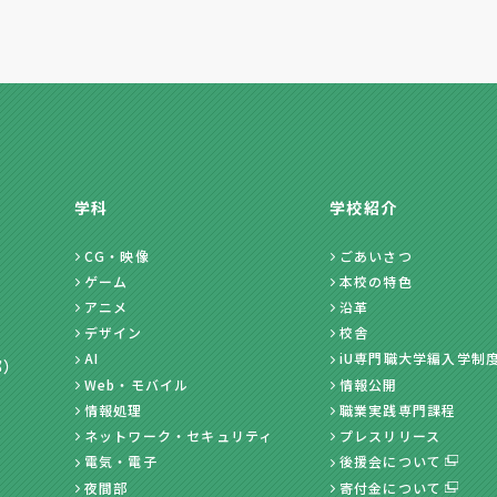
学科
学校紹介
CG・映像
ごあいさつ
ゲーム
本校の特色
アニメ
沿革
デザイン
校舎
AI
iU専門職大学編入学制
部）
Web・モバイル
情報公開
情報処理
職業実践専門課程
ネットワーク・セキュリティ
プレスリリース
電気・電子
後援会について
夜間部
寄付金について