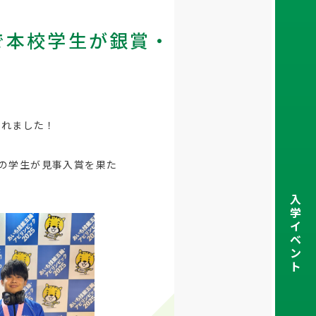
で本校学生が銀賞・
されました！
名の学生が見事入賞を果た
入
学
イ
ベ
ン
ト