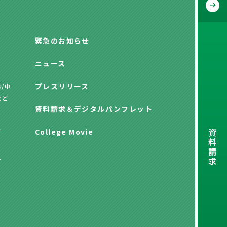
緊急のお知らせ
ニュース
プレスリリース
/中
など
資料請求
＆
デジタルパンフレット
資
方
College Movie
料
請
求
方