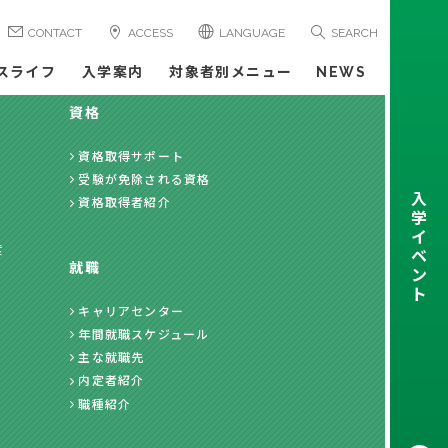
CONTACT
ACCESS
LANGUAGE
SEARCH
スライフ
入学案内
対象者別メニュー
NEWS
資格
資格取得サポート
受験が免除される資格
入
資格取得者紹介
学
イ
度
ベ
就職
ン
ト
キャリアセンター
年間就職スケジュール
主な就職先
内定者紹介
職種紹介