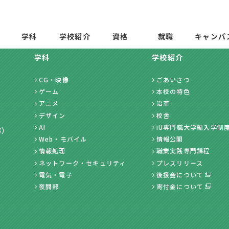
学科
学校紹介
資格
就職
キャンパ
学科
学校紹介
CG・映像
ごあいさつ
ゲーム
本校の特色
アニメ
沿革
デザイン
校舎
AI
iU専門職大学編入学制
部）
Web・モバイル
情報公開
情報処理
職業実践専門課程
ネットワーク・セキュリティ
プレスリリース
電気・電子
後援会について
夜間部
寄付金について