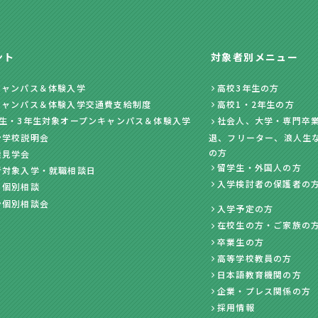
ント
対象者別メニュー
キャンパス＆体験入学
高校3年生の方
キャンパス＆体験入学交通費支給制度
高校1・2年生の方
年生・3年生対象オープンキャンパス＆体験入学
社会人、大学・専門卒業
ン学校説明会
退、フリーター、浪人生
の方
業見学会
留学生・外国人の方
者対象入学・就職相談日
入学検討者の保護者の
・個別相談
ン個別相談会
入学予定の方
在校生の方・ご家族の
卒業生の方
高等学校教員の方
日本語教育機関の方
企業・プレス関係の方
採用情報