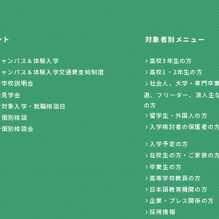
ント
対象者別メニュー
キャンパス＆体験入学
高校3年生の方
キャンパス＆体験入学交通費支給制度
高校1・2年生の方
ン学校説明会
社会人、大学・専門卒業
業見学会
退、フリーター、浪人生
の方
者対象入学・就職相談日
留学生・外国人の方
・個別相談
入学検討者の保護者の
ン個別相談会
入学予定の方
在校生の方・ご家族の
卒業生の方
高等学校教員の方
日本語教育機関の方
企業・プレス関係の方
採用情報