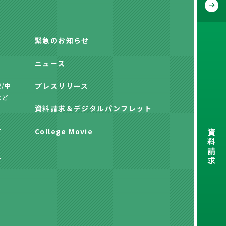
緊急のお知らせ
ニュース
プレスリリース
/中
など
資料請求
＆
デジタルパンフレット
資
方
College Movie
料
請
求
方