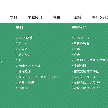
学科
学校紹介
資格
就職
キャンパ
学科
学校紹介
CG・映像
ごあいさつ
ゲーム
本校の特色
アニメ
沿革
デザイン
校舎
AI
iU専門職大学編入学制
部）
Web・モバイル
情報公開
情報処理
職業実践専門課程
ネットワーク・セキュリティ
プレスリリース
電気・電子
後援会について
夜間部
寄付金について