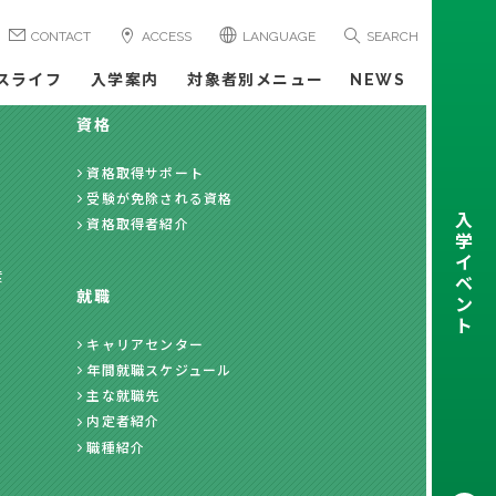
CONTACT
ACCESS
LANGUAGE
SEARCH
スライフ
入学案内
対象者別メニュー
NEWS
資格
資格取得サポート
受験が免除される資格
入
資格取得者紹介
学
イ
度
ベ
就職
ン
ト
キャリアセンター
年間就職スケジュール
主な就職先
内定者紹介
職種紹介