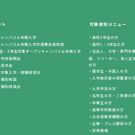
ント
対象者別メニュー
キャンパス＆体験入学
高校3年生の方
キャンパス＆体験入学交通費支給制度
高校1・2年生の方
年生・3年生対象オープンキャンパス＆体験入学
社会人、大学・専門卒業
ン学校説明会
退、フリーター、浪人生
の方
業見学会
留学生・外国人の方
者対象入学・就職相談日
入学検討者の保護者の
・個別相談
ン個別相談会
入学予定の方
在校生の方・ご家族の
卒業生の方
高等学校教員の方
日本語教育機関の方
企業・プレス関係の方
採用情報