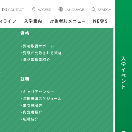
CONTACT
ACCESS
LANGUAGE
SEARCH
スライフ
入学案内
対象者別メニュー
NEWS
資格
資格取得サポート
受験が免除される資格
入
資格取得者紹介
学
イ
度
ベ
就職
ン
ト
キャリアセンター
年間就職スケジュール
主な就職先
内定者紹介
職種紹介