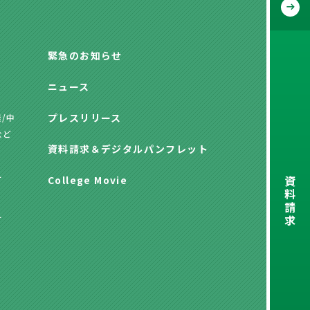
緊急のお知らせ
ニュース
プレスリリース
/中
など
資料請求
＆
デジタルパンフレット
資
方
College Movie
料
請
求
方