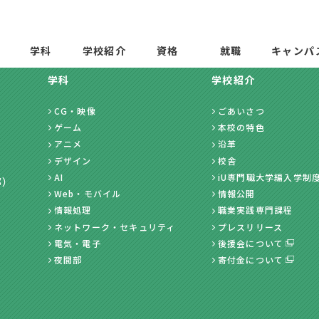
学科
学校紹介
資格
就職
キャンパ
学科
学校紹介
CG・映像
ごあいさつ
ゲーム
本校の特色
アニメ
沿革
デザイン
校舎
AI
iU専門職大学編入学制
部）
Web・モバイル
情報公開
情報処理
職業実践専門課程
ネットワーク・セキュリティ
プレスリリース
電気・電子
後援会について
夜間部
寄付金について