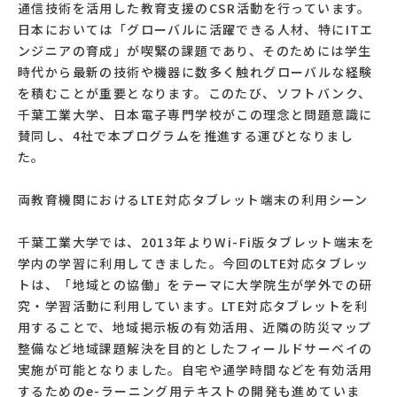
通信技術を活用した教育支援のCSR活動を行っています。
日本においては「グローバルに活躍できる人材、特にITエ
ンジニアの育成」が喫緊の課題であり、そのためには学生
時代から最新の技術や機器に数多く触れグローバルな経験
を積むことが重要となります。このたび、ソフトバンク、
千葉工業大学、日本電子専門学校がこの理念と問題意識に
賛同し、4社で本プログラムを推進する運びとなりまし
た。
両教育機関におけるLTE対応タブレット端末の利用シーン
千葉工業大学では、2013年よりWi-Fi版タブレット端末を
学内の学習に利用してきました。今回のLTE対応タブレッ
トは、「地域との協働」をテーマに大学院生が学外での研
究・学習活動に利用しています。LTE対応タブレットを利
用することで、地域掲示板の有効活用、近隣の防災マップ
整備など地域課題解決を目的としたフィールドサーベイの
実施が可能となりました。自宅や通学時間などを有効活用
するためのe-ラーニング用テキストの開発も進めていま