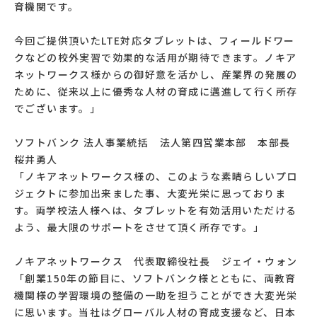
育機関です。
今回ご提供頂いたLTE対応タブレットは、フィールドワー
クなどの校外実習で効果的な活用が期待できます。ノキア
ネットワークス様からの御好意を活かし、産業界の発展の
ために、従来以上に優秀な人材の育成に邁進して行く所存
でございます。」
ソフトバンク 法人事業統括 法人第四営業本部 本部長
桜井勇人
「ノキアネットワークス様の、このような素晴らしいプロ
ジェクトに参加出来ました事、大変光栄に思っておりま
す。両学校法人様へは、タブレットを有効活用いただける
よう、最大限のサポートをさせて頂く所存です。」
ノキアネットワークス 代表取締役社長 ジェイ・ウォン
「創業150年の節目に、ソフトバンク様とともに、両教育
機関様の学習環境の整備の一助を担うことができ大変光栄
に思います。当社はグローバル人材の育成支援など、日本