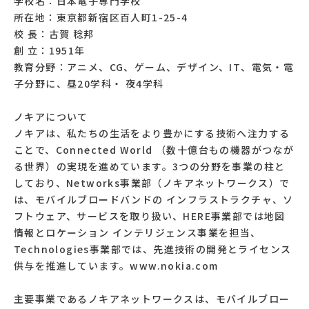
学校名：日本電子専門学校
所在地：東京都新宿区百人町1-25-4
校 長：古賀 稔邦
創 立：1951年
教育分野：アニメ、CG、ゲーム、デザイン、IT、電気・電
子分野に、昼20学科・ 夜4学科
ノキアについて
ノキアは、私たちの生活をより豊かにする技術へ注力する
ことで、Connected World （数十億台もの機器がつなが
る世界）の実現を進めています。3つの分野を事業の柱と
しており、Networks事業部（ノキアネットワークス）で
は、モバイルブロードバンドの インフラストラクチャ、ソ
フトウェア、サービスを取り扱い、HERE事業部では地図
情報とロケーション インテリジェンス事業を担当、
Technologies事業部では、先進技術の開発とライセンス
供与を推進しています。www.nokia.com
主要事業であるノキアネットワークスは、モバイルブロー