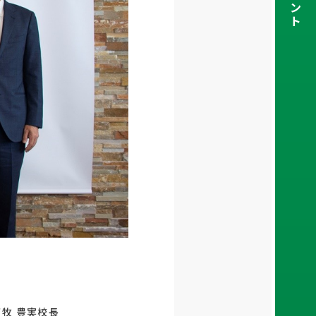
ン
ト
牧 豊実校長