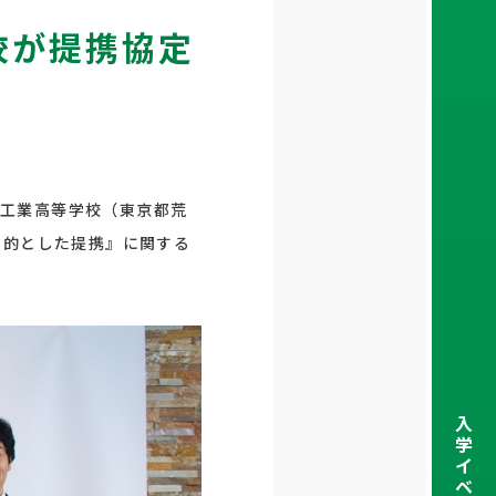
校が提携協定
川工業高等学校（東京都荒
目的とした提携』に関する
入
学
イ
ベ