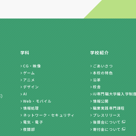
学科
学校紹介
CG・映像
ごあいさつ
ゲーム
本校の特色
アニメ
沿革
デザイン
校舎
AI
iU専門職大学編入学制
部）
Web・モバイル
情報公開
情報処理
職業実践専門課程
ネットワーク・セキュリティ
プレスリリース
電気・電子
後援会について
夜間部
寄付金について