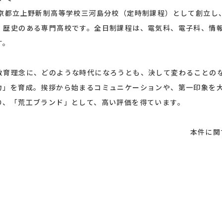
京都立上野新制高等学校三河島分校（定時制課程）として創立し、
、歴史のある専門高校です。全日制課程は、電気科、電子科、情
す。
教育理念に、どのような時代になろうとも、決して変わることの
力」を育成。挨拶から始まるコミュニケーションや、第一印象を
り、「荒工ブランド」として、高い評価を得ています。
本件に関