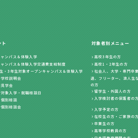
ント
対象者別メニュー
キャンパス＆体験入学
高校3年生の方
キャンパス＆体験入学交通費支給制度
高校1・2年生の方
年生・3年生対象オープンキャンパス＆体験入学
社会人、大学・専門卒業
ン学校説明会
退、フリーター、浪人生
の方
業見学会
留学生・外国人の方
者対象入学・就職相談日
入学検討者の保護者の
・個別相談
ン個別相談会
入学予定の方
在校生の方・ご家族の
卒業生の方
高等学校教員の方
日本語教育機関の方