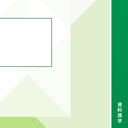
資
料
請
求