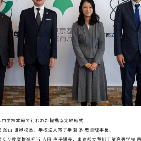
子専門学校本館で行われた提携協定締結式
 船山 世界校長、学校法人電子学園 多 忠貴理事長、
くり教育推進担当 吉田 直子課長、東京都立荒川工業高等学校 西