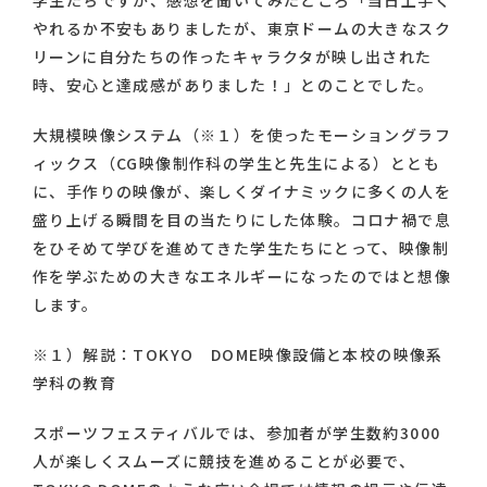
学生たちですが、感想を聞いてみたところ「当日上手く
やれるか不安もありましたが、東京ドームの大きなスク
リーンに自分たちの作ったキャラクタが映し出された
時、安心と達成感がありました！」とのことでした。
大規模映像システム（※１）を使ったモーショングラフ
ィックス（CG映像制作科の学生と先生による）ととも
に、手作りの映像が、楽しくダイナミックに多くの人を
盛り上げる瞬間を目の当たりにした体験。コロナ禍で息
をひそめて学びを進めてきた学生たちにとって、映像制
作を学ぶための大きなエネルギーになったのではと想像
します。
※１）解説：TOKYO DOME映像設備と本校の映像系
学科の教育
スポーツフェスティバルでは、参加者が学生数約3000
人が楽しくスムーズに競技を進めることが必要で、