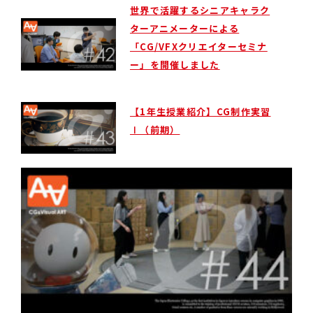
世界で活躍するシニアキャラク
ターアニメーターによる
「CG/VFXクリエイターセミナ
ー」を開催しました
【1年生授業紹介】CG制作実習
Ⅰ（前期）