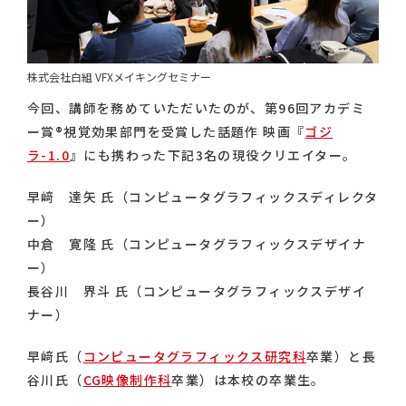
株式会社白組 VFXメイキングセミナー
今回、講師を務めていただいたのが、第96回アカデミ
ー賞®︎視覚効果部門を受賞した話題作 映画『
ゴジ
ラ-1.0
』にも携わった下記3名の現役クリエイター。
早﨑 達矢 氏（コンピュータグラフィックスディレクタ
ー）
中倉 寛隆 氏（コンピュータグラフィックスデザイナ
ー）
長谷川 界斗 氏（コンピュータグラフィックスデザイ
ナー）
早﨑氏（
コンピュータグラフィックス研究科
卒業）と長
谷川氏（
CG映像制作科
卒業）は本校の卒業生。