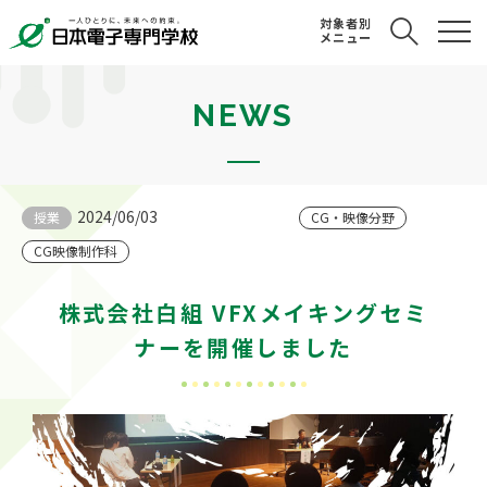
対象者別
メニュー
NEWS
2024/06/03
授業
CG・映像分野
CG映像制作科
株式会社白組 VFXメイキングセミ
ナーを開催しました