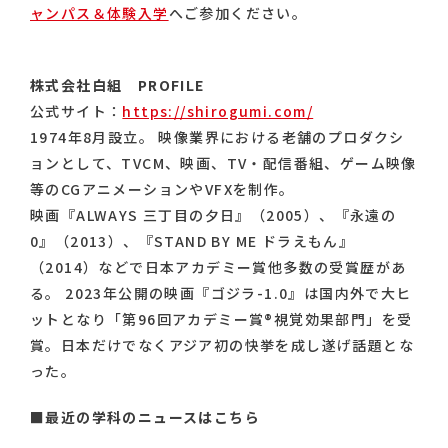
ャンパス＆体験入学
へご参加ください。
株式会社白組 PROFILE
公式サイト：
https://shirogumi.com/
1974年8月設立。 映像業界における老舗のプロダクシ
ョンとして、TVCM、映画、TV・配信番組、ゲーム映像
等のCGアニメーションやVFXを制作。
映画『ALWAYS 三丁目の夕日』（2005）、『永遠の
0』（2013）、『STAND BY ME ドラえもん』
（2014）などで日本アカデミー賞他多数の受賞歴があ
る。 2023年公開の映画『ゴジラ-1.0』は国内外で大ヒ
ットとなり「第96回アカデミー賞®︎視覚効果部門」を受
賞。日本だけでなくアジア初の快挙を成し遂げ話題とな
った。
■最近の学科のニュースはこちら