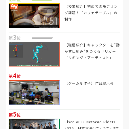
【授業紹介】初めてのモデリン
グ課題！「カフェテーブル」の
制作
3
第
位
【職種紹介】キャラクターを“動
かす仕組み”をつくる「リガー」
「リギング・アーティスト」
4
第
位
【ゲーム制作科】作品展示会
5
第
位
Cisco APJC NetAcad Riders
2026 日本大会1位・2位・3位