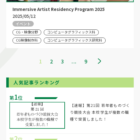
Immersive Artist Residency Program 2025
2025/05/12
イベント
CG・映像分野
コンピュータグラフィックス科
CG映像制作科
コンピュータグラフィックス研究科
1
2
3
...
9
人気記事ランキング
1
第
位
【速報】第21回 若年者ものづく
り競技大会 本校学生が複数の職
種で受賞しました！
2
第
位