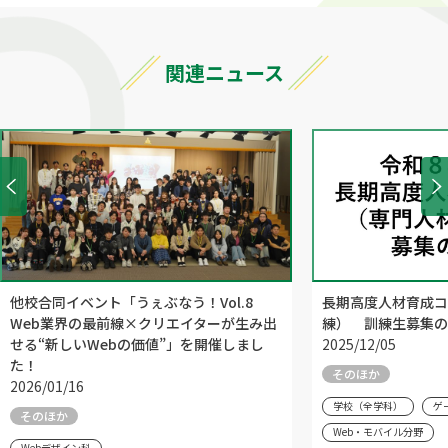
関連ニュース
他校合同イベント「うぇぶなう！Vol.8
長期高度人材育成コ
Web業界の最前線×クリエイターが生み出
練） 訓練生募集の
せる“新しいWebの価値”」を開催しまし
2025/12/05
た！
そのほか
2026/01/16
学校（全学科）
ゲ
そのほか
Web・モバイル分野
Webデザイン科