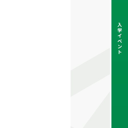
入
学
イ
ベ
ン
ト