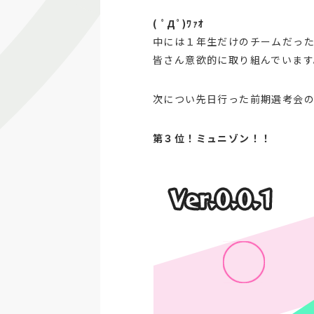
(
ﾟДﾟ)ﾜｧｵ
中には１年生だけのチームだっ
皆さん意欲的に取り組んでいます
次につい先日行った前期選考会の
第３位！ミュニゾン！！