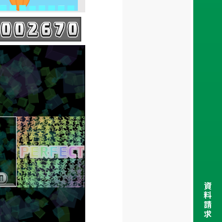
資
料
請
求