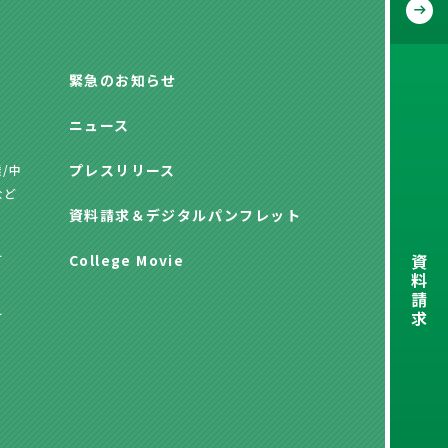
緊急のお知らせ
ニュース
プレスリリース
/中
など
資料請求
＆
デジタルパンフレット
資
方
College Movie
料
請
求
方