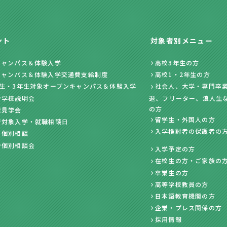
ント
対象者別メニュー
キャンパス＆体験入学
高校3年生の方
キャンパス＆体験入学交通費支給制度
高校1・2年生の方
年生・3年生対象オープンキャンパス＆体験入学
社会人、大学・専門卒業
ン学校説明会
退、フリーター、浪人生
の方
業見学会
留学生・外国人の方
者対象入学・就職相談日
入学検討者の保護者の
・個別相談
ン個別相談会
入学予定の方
在校生の方・ご家族の
卒業生の方
高等学校教員の方
日本語教育機関の方
企業・プレス関係の方
採用情報