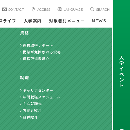
CONTACT
ACCESS
LANGUAGE
SEARCH
スライフ
入学案内
対象者別メニュー
NEWS
資格
資格取得サポート
受験が免除される資格
入
資格取得者紹介
学
イ
度
ベ
就職
ン
ト
キャリアセンター
年間就職スケジュール
主な就職先
内定者紹介
職種紹介