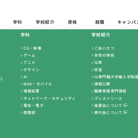
学科
学校紹介
資格
就職
キャンパ
学科
学校紹介
CG・映像
ごあいさつ
ゲーム
本校の特色
アニメ
沿革
デザイン
校舎
AI
iU専門職大学編入学制
部）
Web・モバイル
情報公開
情報処理
職業実践専門課程
ネットワーク・セキュリティ
プレスリリース
電気・電子
後援会について
夜間部
寄付金について