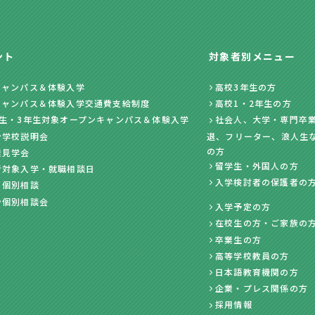
ント
対象者別メニュー
キャンパス＆体験入学
高校3年生の方
キャンパス＆体験入学交通費支給制度
高校1・2年生の方
年生・3年生対象オープンキャンパス＆体験入学
社会人、大学・専門卒業
ン学校説明会
退、フリーター、浪人生
の方
業見学会
留学生・外国人の方
者対象入学・就職相談日
入学検討者の保護者の
・個別相談
ン個別相談会
入学予定の方
在校生の方・ご家族の
卒業生の方
高等学校教員の方
日本語教育機関の方
企業・プレス関係の方
採用情報