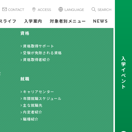
CONTACT
ACCESS
LANGUAGE
SEARCH
スライフ
入学案内
対象者別メニュー
NEWS
資格
資格取得サポート
受験が免除される資格
入
資格取得者紹介
学
イ
度
ベ
就職
ン
ト
キャリアセンター
年間就職スケジュール
主な就職先
内定者紹介
職種紹介