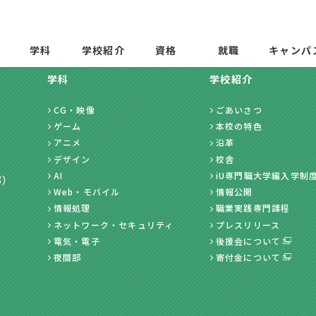
学科
学校紹介
資格
就職
キャンパ
学科
学校紹介
CG・映像
ごあいさつ
ゲーム
本校の特色
アニメ
沿革
デザイン
校舎
AI
iU専門職大学編入学制
部）
Web・モバイル
情報公開
情報処理
職業実践専門課程
ネットワーク・セキュリティ
プレスリリース
電気・電子
後援会について
夜間部
寄付金について