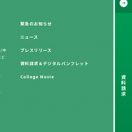
緊急のお知らせ
ニュース
プレスリリース
/中
など
資料請求
＆
デジタルパンフレット
資
方
College Movie
料
請
求
方