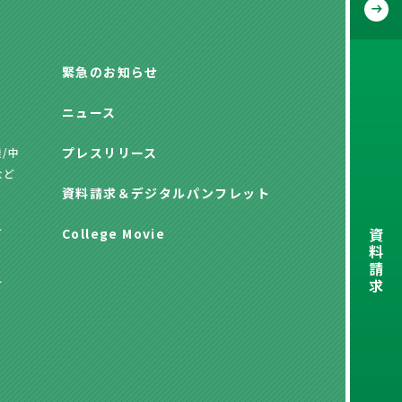
緊急のお知らせ
ニュース
プレスリリース
/中
など
資料請求
＆
デジタルパンフレット
資
方
College Movie
料
請
求
方