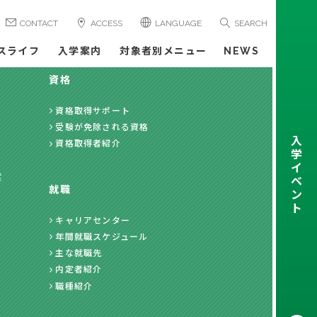
CONTACT
ACCESS
LANGUAGE
SEARCH
スライフ
入学案内
対象者別メニュー
NEWS
資格
資格取得サポート
受験が免除される資格
入
資格取得者紹介
学
イ
度
ベ
就職
ン
ト
キャリアセンター
年間就職スケジュール
主な就職先
内定者紹介
職種紹介