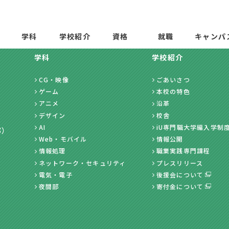
学科
学校紹介
資格
就職
キャンパ
学科
学校紹介
CG・映像
ごあいさつ
ゲーム
本校の特色
アニメ
沿革
デザイン
校舎
AI
iU専門職大学編入学制
部）
Web・モバイル
情報公開
情報処理
職業実践専門課程
ネットワーク・セキュリティ
プレスリリース
電気・電子
後援会について
夜間部
寄付金について