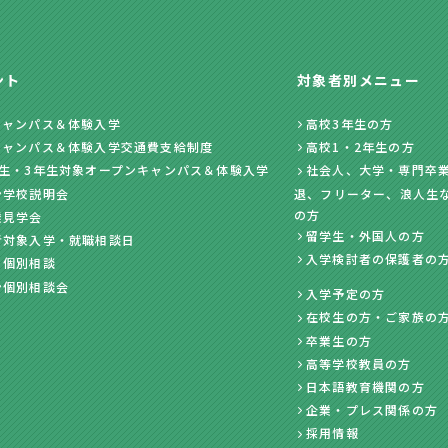
ント
対象者別メニュー
キャンパス＆体験入学
高校3年生の方
キャンパス＆体験入学交通費支給制度
高校1・2年生の方
年生・3年生対象オープンキャンパス＆体験入学
社会人、大学・専門卒業
ン学校説明会
退、フリーター、浪人生
の方
業見学会
留学生・外国人の方
者対象入学・就職相談日
入学検討者の保護者の
・個別相談
ン個別相談会
入学予定の方
在校生の方・ご家族の
卒業生の方
高等学校教員の方
日本語教育機関の方
企業・プレス関係の方
採用情報