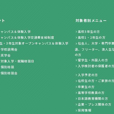
ント
対象者別メニュー
キャンパス＆体験入学
高校3年生の方
キャンパス＆体験入学交通費支給制度
高校1・2年生の方
年生・3年生対象オープンキャンパス＆体験入学
社会人、大学・専門卒業
ン学校説明会
退、フリーター、浪人生
の方
業見学会
留学生・外国人の方
者対象入学・就職相談日
入学検討者の保護者の
・個別相談
ン個別相談会
入学予定の方
在校生の方・ご家族の
卒業生の方
高等学校教員の方
日本語教育機関の方
企業・プレス関係の方
採用情報