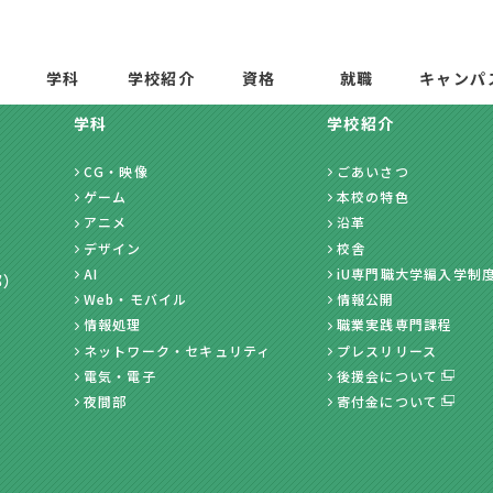
学科
学校紹介
資格
就職
キャンパ
学科
学校紹介
CG・映像
ごあいさつ
ゲーム
本校の特色
アニメ
沿革
デザイン
校舎
AI
iU専門職大学編入学制
部）
Web・モバイル
情報公開
情報処理
職業実践専門課程
ネットワーク・セキュリティ
プレスリリース
電気・電子
後援会について
夜間部
寄付金について