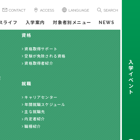
CONTACT
ACCESS
LANGUAGE
SEARCH
スライフ
入学案内
対象者別メニュー
NEWS
資格
資格取得サポート
受験が免除される資格
入
資格取得者紹介
学
イ
度
ベ
就職
ン
ト
キャリアセンター
年間就職スケジュール
主な就職先
内定者紹介
職種紹介