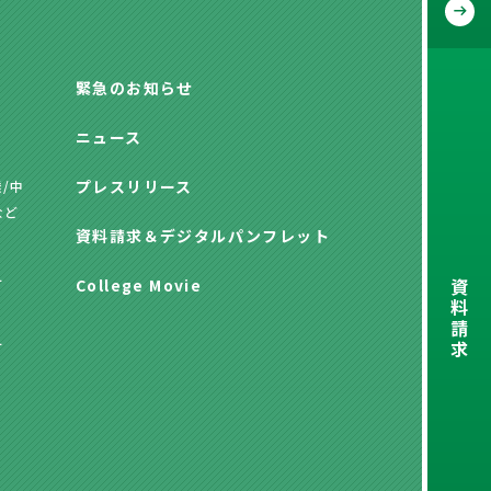
緊急のお知らせ
ニュース
プレスリリース
/中
など
資料請求
＆
デジタルパンフレット
資
方
College Movie
料
請
求
方