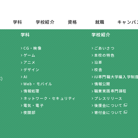
学科
学校紹介
資格
就職
キャンパ
学科
学校紹介
CG・映像
ごあいさつ
ゲーム
本校の特色
アニメ
沿革
デザイン
校舎
AI
iU専門職大学編入学制
部）
Web・モバイル
情報公開
情報処理
職業実践専門課程
ネットワーク・セキュリティ
プレスリリース
電気・電子
後援会について
夜間部
寄付金について