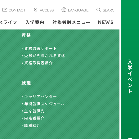
CONTACT
ACCESS
LANGUAGE
SEARCH
スライフ
入学案内
対象者別メニュー
NEWS
資格
資格取得サポート
受験が免除される資格
入
資格取得者紹介
学
イ
度
ベ
就職
ン
ト
キャリアセンター
年間就職スケジュール
主な就職先
内定者紹介
職種紹介