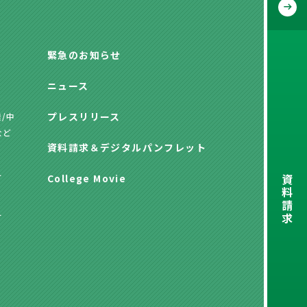
緊急のお知らせ
ニュース
プレスリリース
/中
など
資料請求
＆
デジタルパンフレット
資
方
College Movie
料
請
求
方