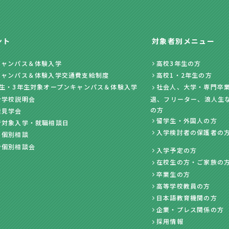
ント
対象者別メニュー
キャンパス＆体験入学
高校3年生の方
キャンパス＆体験入学交通費支給制度
高校1・2年生の方
年生・3年生対象オープンキャンパス＆体験入学
社会人、大学・専門卒業
ン学校説明会
退、フリーター、浪人生
の方
業見学会
留学生・外国人の方
者対象入学・就職相談日
入学検討者の保護者の
・個別相談
ン個別相談会
入学予定の方
在校生の方・ご家族の
卒業生の方
高等学校教員の方
日本語教育機関の方
企業・プレス関係の方
採用情報