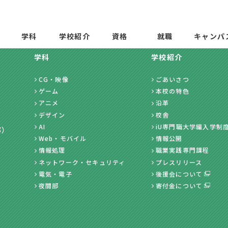
学科
学校紹介
資格
就職
キャンパ
学科
学校紹介
CG・映像
ごあいさつ
ゲーム
本校の特色
アニメ
沿革
デザイン
校舎
AI
iU専門職大学編入学制
部）
Web・モバイル
情報公開
情報処理
職業実践専門課程
ネットワーク・セキュリティ
プレスリリース
電気・電子
後援会について
夜間部
寄付金について