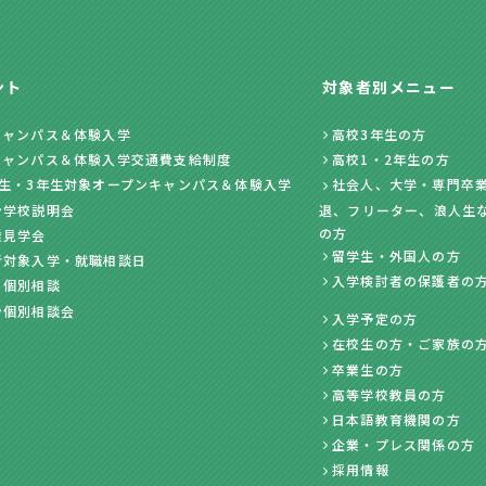
ント
対象者別メニュー
キャンパス＆体験入学
高校3年生の方
キャンパス＆体験入学交通費支給制度
高校1・2年生の方
年生・3年生対象オープンキャンパス＆体験入学
社会人、大学・専門卒業
ン学校説明会
退、フリーター、浪人生
の方
業見学会
留学生・外国人の方
者対象入学・就職相談日
入学検討者の保護者の
・個別相談
ン個別相談会
入学予定の方
在校生の方・ご家族の
卒業生の方
高等学校教員の方
日本語教育機関の方
企業・プレス関係の方
採用情報