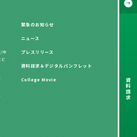
緊急のお知らせ
ニュース
プレスリリース
/中
など
資料請求
＆
デジタルパンフレット
資
方
College Movie
料
請
求
方