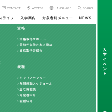
CONTACT
ACCESS
LANGUAGE
SEARCH
スライフ
入学案内
対象者別メニュー
NEWS
資格
資格取得サポート
受験が免除される資格
入
資格取得者紹介
学
イ
度
ベ
就職
ン
ト
キャリアセンター
年間就職スケジュール
主な就職先
内定者紹介
職種紹介