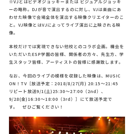
※VJとはビデオジョッキーまたは ビジュアルジョッキ
ーの略称。DJが音で演出するのに対し、VJは楽曲にあ
わせた映像で会場全体を演出する映像クリエイターのこ
と。VJ映像とはVJによってライブ演出に上映される映
像。
本校だけでは実現できない他校とのコラボ企画。機会を
いただいたESP学園の皆様、関係者の方々、先生方、学
生スタッフ皆様、アーティストの皆様に感謝致します。
なお、今回のライブの模様を収録した映像は、MUSIC
ON！TV［放送予定：2018/8/27(月) 20:15〜21:45
リピート放送9/1(土)25:30〜27:00（2nd）、
9/28(金)16:30〜18:00（3rd）］にて放送予定で
す。 ぜひご覧ください！