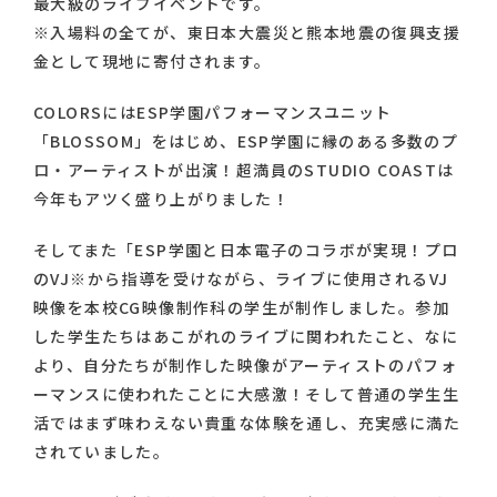
最大級のライブイベントです。
※入場料の全てが、東日本大震災と熊本地震の復興支援
金として現地に寄付されます。
COLORSにはESP学園パフォーマンスユニット
「BLOSSOM」をはじめ、ESP学園に縁のある多数のプ
ロ・アーティストが出演！超満員のSTUDIO COASTは
今年もアツく盛り上がりました！
そしてまた「ESP学園と日本電子のコラボが実現！プロ
のVJ※から指導を受けながら、ライブに使用されるVJ
映像を本校CG映像制作科の学生が制作しました。参加
した学生たちはあこがれのライブに関われたこと、なに
より、自分たちが制作した映像がアーティストのパフォ
ーマンスに使われたことに大感激！そして普通の学生生
活ではまず味わえない貴重な体験を通し、充実感に満た
されていました。