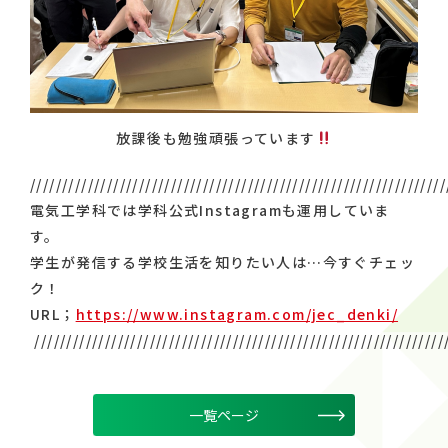
放課後も勉強頑張っています
/////////////////////////////////////////////////////////////////
電気工学科では学科公式Instagramも運用していま
す。
学生が発信する学校生活を知りたい人は…今すぐチェッ
ク！
URL；
https://www.instagram.com/jec_denki/
////////////////////////////////////////////////////////////////
一覧ページ