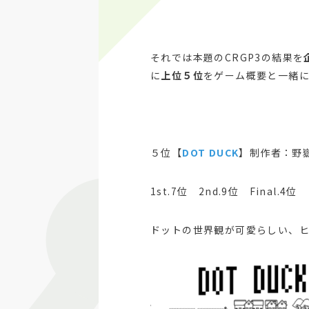
それでは本題のCRGP3の結果を
に
上位５位
をゲーム概要と一緒
５位【
DOT DUCK
】制作者：野
1st.7位 2nd.9位 Final.4位
ドットの世界観が可愛らしい、