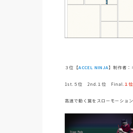
３位【
ACCEL NINJA
】制作者：
1st.５位 2nd.１位 Final.
１
高速で動く罠をスローモーション