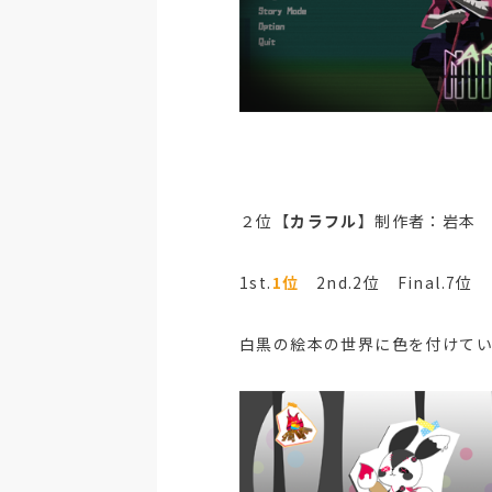
２位【
カラフル
】制作者：岩本
1st.
1位
2nd.2位 Final.7位
白黒の絵本の世界に色を付けて