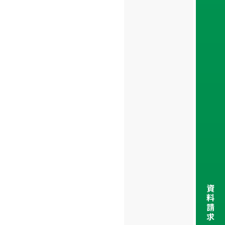
資
料
請
求