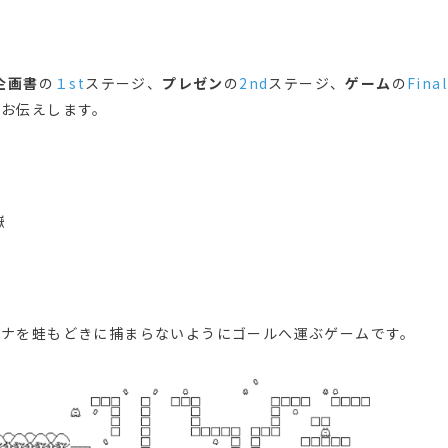
企画書
の
１st
ステージ、
プレゼン
の
2nd
ステージ、
ゲーム
の
Final
にお伝えします。
嶽
ヒナを蛙もどきに捕まらないようにゴールへ運ぶゲームです。