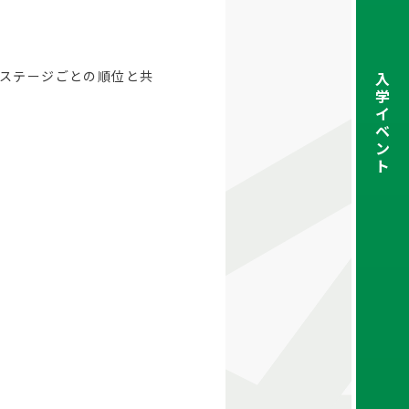
ステージごとの順位と共
入
学
イ
ベ
ン
ト