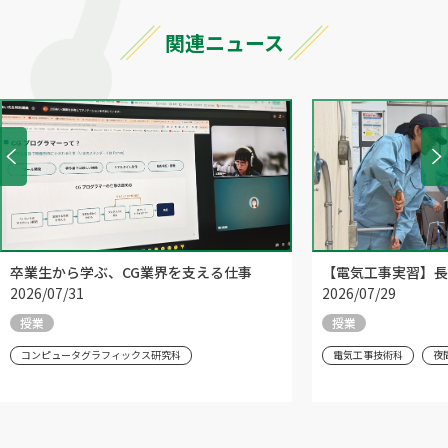
関連ニュース
卒業生から学ぶ、CG業界を支える仕事
【電気工事実習】長
2026/07/31
2026/07/29
授業
授業
コンピュータグラフィックス研究科
電気工事技術科
夜