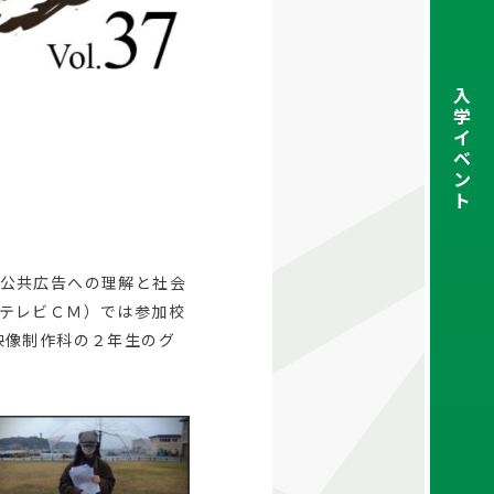
入
学
イ
ベ
ン
ト
公共広告への理解と社会
テレビＣＭ）では参加校
映像制作科の２年生のグ