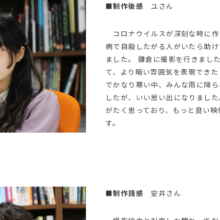
■制作後感
ユさん
コロナウイルスが深刻な時に作
病で自殺したがる人がいたら助け
ました。 鎌倉に撮影を行きまし
て、より暗い雰囲気を表現できたと
でかなり寒い中、みんな雨に降ら
したが、いい思い出になりました
がたく思っており、もっと良い映
す。
■制作語感
安井さん