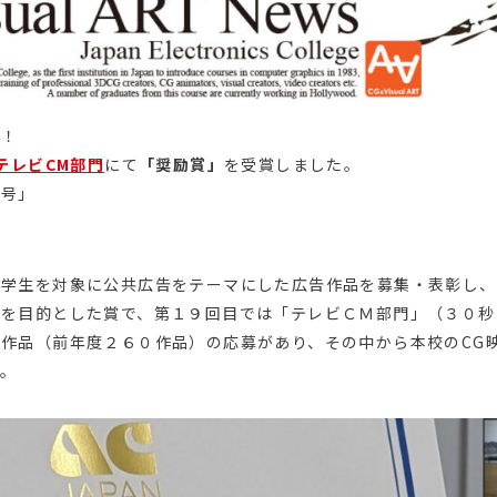
す！
テレビCM部門
にて
「奨励賞」
を受賞しました。
号」
、学生を対象に公共広告をテーマにした広告作品を募集・表彰し、
とを目的とした賞で、第１９回目では「テレビＣＭ部門」（３０秒
作品（前年度２６０作品）の応募があり、その中から本校のCG
た。