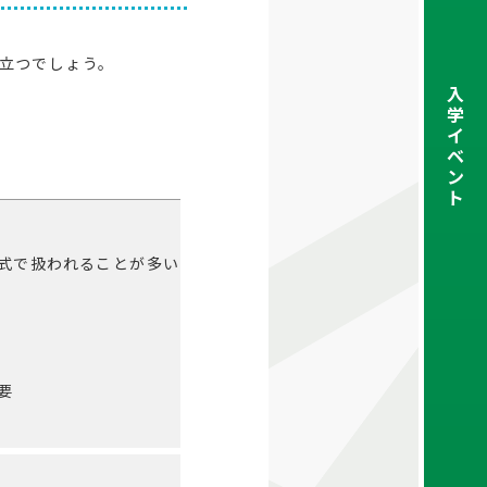
立つでしょう。
入
学
イ
ベ
ン
ト
式で扱われることが多い
要