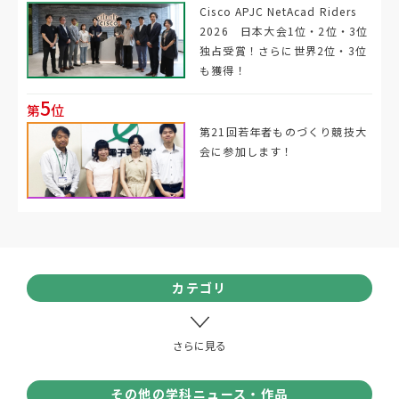
Cisco APJC NetAcad Riders
2026 日本大会1位・2位・3位
独占受賞！さらに世界2位・3位
も獲得！
5
第
位
第21回若年者ものづくり競技大
会に参加します！
カテゴリ
その他の学科ニュース・作品