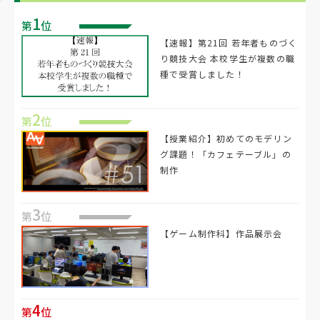
1
第
位
【速報】第21回 若年者ものづく
り競技大会 本校学生が複数の職
種で受賞しました！
2
第
位
【授業紹介】初めてのモデリン
グ課題！「カフェテーブル」の
制作
3
第
位
【ゲーム制作科】作品展示会
4
第
位