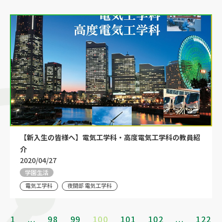
【新入生の皆様へ】電気工学科・高度電気工学科の教員紹
介
2020/04/27
学園生活
電気工学科
夜間部 電気工学科
1
...
98
99
100
101
102
...
122