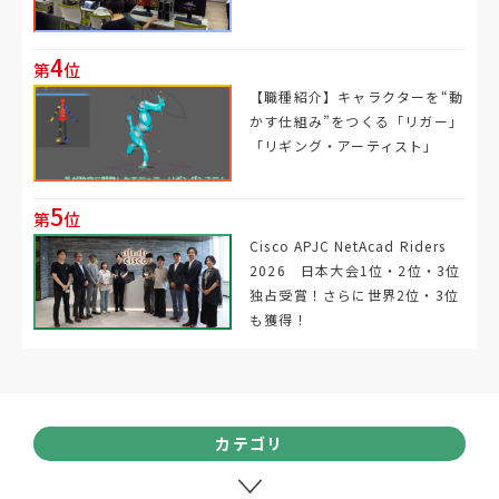
4
第
位
【職種紹介】キャラクターを“動
かす仕組み”をつくる「リガー」
「リギング・アーティスト」
5
第
位
Cisco APJC NetAcad Riders
2026 日本大会1位・2位・3位
独占受賞！さらに世界2位・3位
も獲得！
カテゴリ