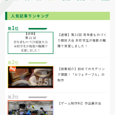
人気記事ランキング
1
第
位
【速報】第21回 若年者ものづく
り競技大会 本校学生が複数の職
種で受賞しました！
2
第
位
【授業紹介】初めてのモデリン
グ課題！「カフェテーブル」の
制作
3
第
位
【ゲーム制作科】作品展示会