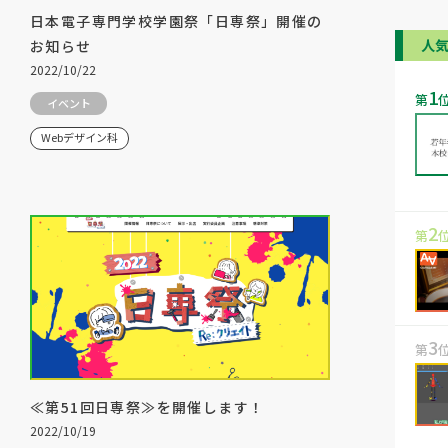
日本電子専門学校学園祭「日専祭」開催の
人
お知らせ
2022/10/22
1
第
イベント
Webデザイン科
2
第
3
第
≪第51回日専祭≫を開催します！
2022/10/19