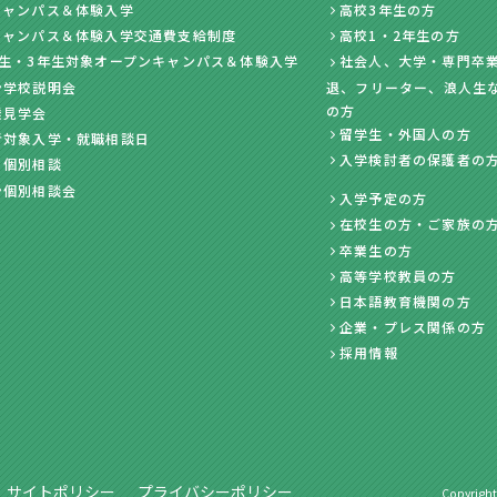
キャンパス＆体験入学
高校3年生の方
キャンパス＆体験入学交通費支給制度
高校1・2年生の方
年生・3年生対象オープンキャンパス＆体験入学
社会人、大学・専門卒業
ン学校説明会
退、フリーター、浪人生
の方
業見学会
留学生・外国人の方
者対象入学・就職相談日
入学検討者の保護者の
・個別相談
ン個別相談会
入学予定の方
在校生の方・ご家族の
卒業生の方
高等学校教員の方
日本語教育機関の方
企業・プレス関係の方
採用情報
サイトポリシー
プライバシーポリシー
Copyright