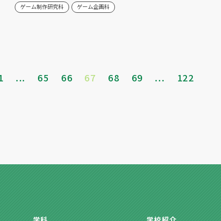
ゲーム制作研究科
ゲーム企画科
1
...
65
66
67
68
69
...
122
学科
学校紹介