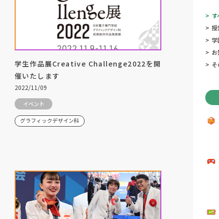
>
す
>
授
>
学
>
お
学生作品展Creative Challenge2022を開
>
そ
催いたします
2022/11/09
イベント
グラフィックデザイン科