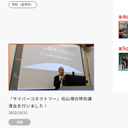
学校（全学科）
4
第
5
第
「サイバーコネクトツー」松山様の特別講
演会を行いました！
2022/10/15
授業