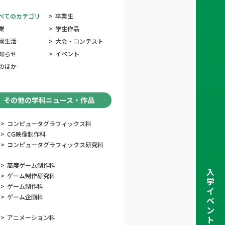
べてのカテゴリ
>
卒業生
業
>
学生作品
園生活
>
大会・コンテスト
知らせ
>
イベント
のほか
その他の学科ニュース・作品
>
コンピュータグラフィックス科
>
CG映像制作科
>
コンピュータグラフィックス研究科
>
高度ゲーム制作科
入
>
ゲーム制作研究科
学
>
ゲーム制作科
イ
>
ゲーム企画科
ベ
ン
>
アニメーション科
ト