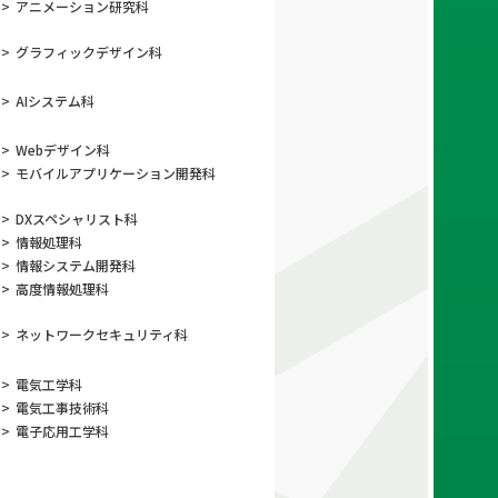
>
アニメーション
研究科
>
グラフィック
デザイン科
>
AIシステム科
>
Webデザイン科
>
モバイルアプリ
ケーション開発科
>
DXスペシャリスト科
>
情報処理科
>
情報システム開発科
>
高度情報処理科
>
ネットワーク
セキュリティ科
>
電気工学科
>
電気工事技術科
>
電子応用工学科