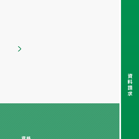
資
料
請
求
資格