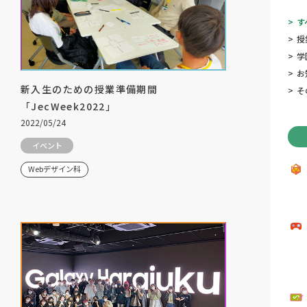
>
す
>
授
>
学
>
お
新入生のための授業準備期間
>
そ
「JecWeek2022」
2022/05/24
イベント
Webデザイン科