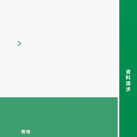
資
料
請
求
資格