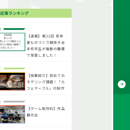
気記事ランキング
位
【速報】第21回 若年
者ものづくり競技大会
本校学生が複数の職種
で受賞しました！
位
【授業紹介】初めての
モデリング課題！「カ
フェテーブル」の制作
位
【ゲーム制作科】作品
展示会