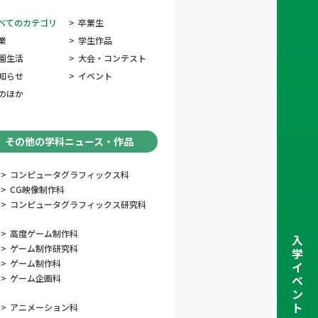
べてのカテゴリ
>
卒業生
業
>
学生作品
園生活
>
大会・コンテスト
知らせ
>
イベント
のほか
その他の学科ニュース・作品
>
コンピュータグラフィックス科
>
CG映像制作科
>
コンピュータグラフィックス研究科
>
高度ゲーム制作科
入
>
ゲーム制作研究科
学
>
ゲーム制作科
イ
>
ゲーム企画科
ベ
ン
ト
>
アニメーション科