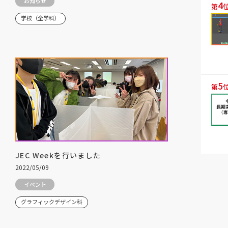
お知らせ
4
第
学校（全学科）
5
第
JEC Weekを行いました
2022/05/09
イベント
グラフィックデザイン科