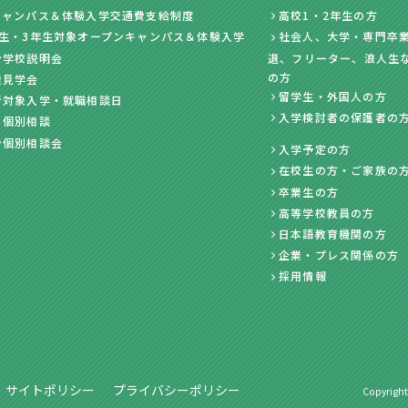
キャンパス＆体験入学交通費支給制度
高校1・2年生の方
年生・3年生対象オープンキャンパス＆体験入学
社会人、大学・専門卒業
ン学校説明会
退、フリーター、浪人生
の方
業見学会
留学生・外国人の方
者対象入学・就職相談日
入学検討者の保護者の
・個別相談
ン個別相談会
入学予定の方
在校生の方・ご家族の
卒業生の方
高等学校教員の方
日本語教育機関の方
企業・プレス関係の方
採用情報
サイトポリシー
プライバシーポリシー
Copyright