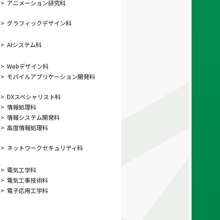
>
アニメーション
研究科
>
グラフィック
デザイン科
>
AIシステム科
>
Webデザイン科
>
モバイルアプリ
ケーション開発科
>
DXスペシャリスト科
>
情報処理科
>
情報システム開発科
>
高度情報処理科
>
ネットワーク
セキュリティ科
>
電気工学科
>
電気工事技術科
>
電子応用工学科