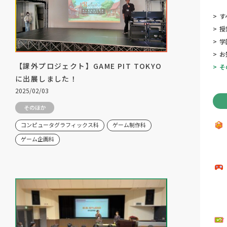
>
す
>
授
>
学
>
お
【課外プロジェクト】GAME PIT TOKYO
>
そ
に出展しました！
2025/02/03
そのほか
コンピュータグラフィックス科
ゲーム制作科
ゲーム企画科