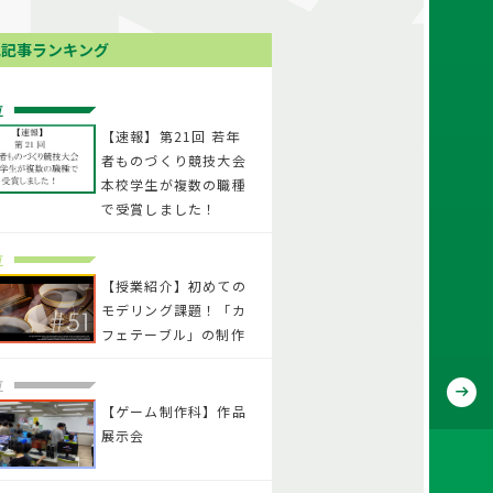
気記事ランキング
位
【速報】第21回 若年
者ものづくり競技大会
本校学生が複数の職種
で受賞しました！
位
【授業紹介】初めての
モデリング課題！「カ
フェテーブル」の制作
位
【ゲーム制作科】作品
展示会