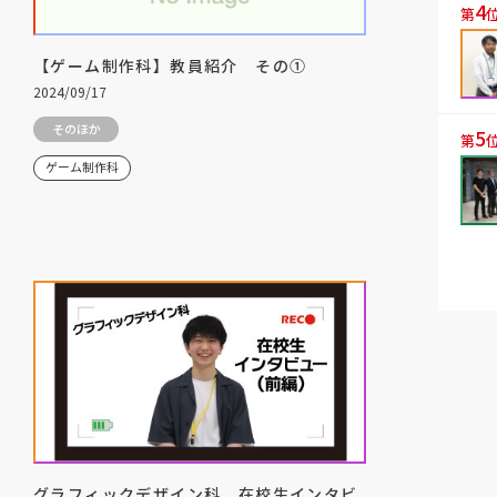
4
第
【ゲーム制作科】教員紹介 その①
2024/09/17
そのほか
5
第
ゲーム制作科
グラフィックデザイン科 在校生インタビ