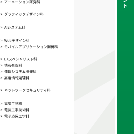
>
アニメーション
研究科
ト
>
グラフィック
デザイン科
>
AIシステム科
>
Webデザイン科
>
モバイルアプリケーション
開発科
>
DXスペシャリスト科
>
情報処理科
>
情報システム開発科
>
高度情報処理科
>
ネットワーク
セキュリティ科
>
電気工学科
>
電気工事技術科
>
電子応用工学科