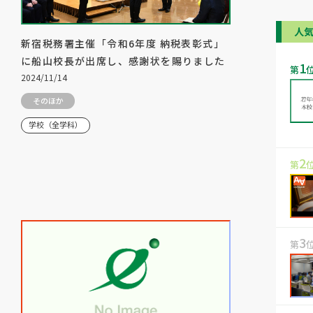
人
新宿税務署主催「令和6年度 納税表彰式」
に船山校長が出席し、感謝状を賜りました
1
第
2024/11/14
そのほか
学校（全学科）
2
第
3
第