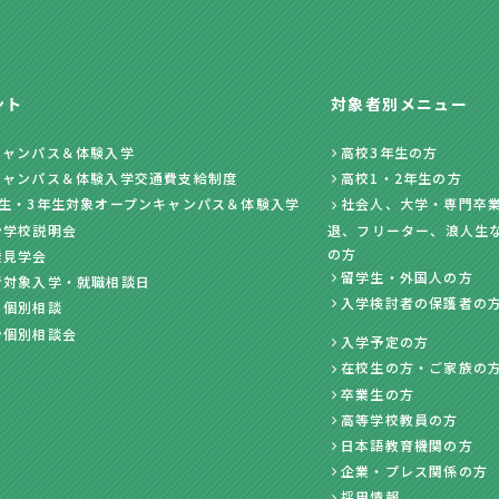
ント
対象者別メニュー
キャンパス＆体験入学
高校3年生の方
キャンパス＆体験入学交通費支給制度
高校1・2年生の方
年生・3年生対象オープンキャンパス＆体験入学
社会人、大学・専門卒業
ン学校説明会
退、フリーター、浪人生
の方
業見学会
留学生・外国人の方
者対象入学・就職相談日
入学検討者の保護者の
・個別相談
ン個別相談会
入学予定の方
在校生の方・ご家族の
卒業生の方
高等学校教員の方
日本語教育機関の方
企業・プレス関係の方
採用情報