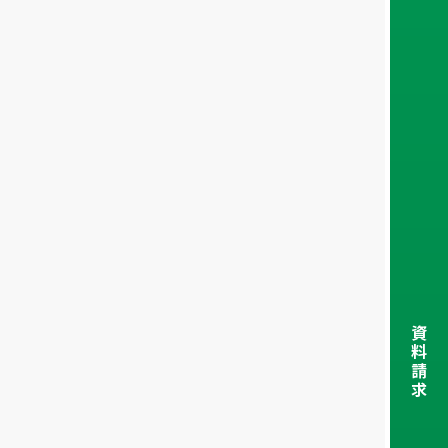
資
料
請
求