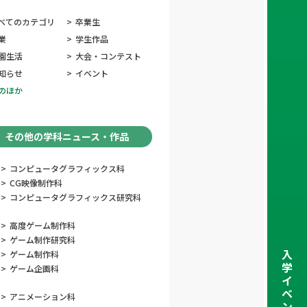
べてのカテゴリ
>
卒業生
業
>
学生作品
園生活
>
大会・コンテスト
知らせ
>
イベント
のほか
その他の学科ニュース・作品
>
コンピュータグラフィックス科
>
CG映像制作科
>
コンピュータグラフィックス研究科
>
高度ゲーム制作科
>
ゲーム制作研究科
入
>
ゲーム制作科
学
>
ゲーム企画科
イ
ベ
>
アニメーション科
ン