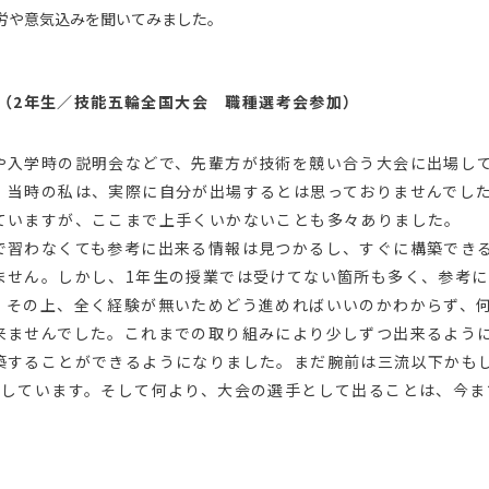
労や意気込みを聞いてみました。
さん（2年生／技能五輪全国大会 職種選考会参加）
入学時の説明会などで、先輩方が技術を競い合う大会に出場し
、当時の私は、実際に自分が出場するとは思っておりませんでし
ていますが、ここまで上手くいかないことも多々ありました。
習わなくても参考に出来る情報は見つかるし、すぐに構築でき
ません。しかし、1年生の授業では受けてない箇所も多く、参考
。その上、全く経験が無いためどう進めればいいのかわからず、
来ませんでした。これまでの取り組みにより少しずつ出来るよう
築することができるようになりました。まだ腕前は三流以下かも
指しています。そして何より、大会の選手として出ることは、今ま