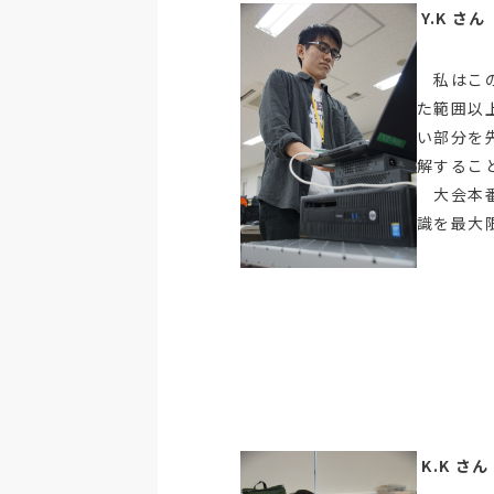
Y.K 
私はこの
た範囲以
い部分を
解するこ
大会本番
識を最大
K.K 