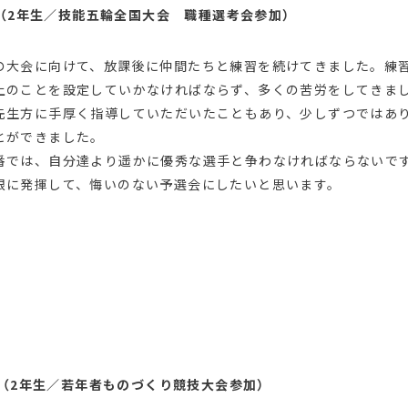
さん（2年生／技能五輪全国大会 職種選考会参加）
大会に向けて、放課後に仲間たちと練習を続けてきました。練
上のことを設定していかなければならず、多くの苦労をしてきま
先生方に手厚く指導していただいたこともあり、少しずつではあ
とができました。
では、自分達より遥かに優秀な選手と争わなければならないで
限に発揮して、悔いのない予選会にしたいと思います。
さん（2年生／若年者ものづくり競技大会参加）