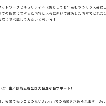
ットワークセキュリティ科代表として若年者ものづくり大会に
までの授業にて習った内容と大会に向けて練習した内容でどれだ
な感じで挑戦してみたいと思います。
さん（2年生／技能五輪全国大会選考会サポート）
、授業で扱うことのないDebianでの構築を求められます。Deb