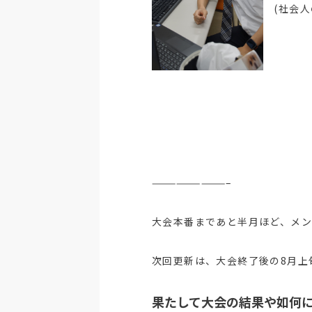
(社会人の
—————————–
大会本番まであと半月ほど、メン
次回更新は、大会終了後の8月上
果たして大会の結果や如何