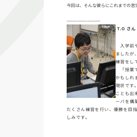
今回は、そんな彼らにこれまでの苦
—————————–
T.O 
入学前や
ましたが
練習をし
「授業で
かもしれ
現状です
ことも出
ーバを構
たくさん練習を行い、優勝を目
しみです。