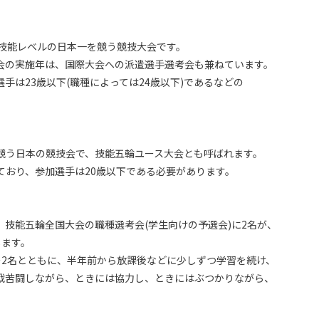
の技能レベルの日本一を競う競技大会です。
会の実施年は、国際大会への派遣選手選考会も兼ねています。
手は23歳以下(職種によっては24歳以下)であるなどの
競う日本の競技会で、技能五輪ユース大会とも呼ばれます。
ており、参加選手は20歳以下である必要があります。
技能五輪全国大会の職種選考会(学生向けの予選会)に2名が、
します。
ー2名とともに、半年前から放課後などに少しずつ学習を続け、
戦苦闘しながら、ときには協力し、ときにはぶつかりながら、
。