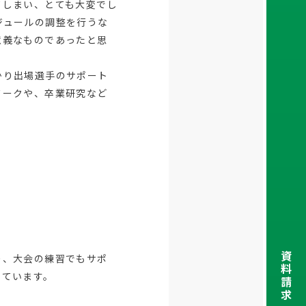
てしまい、とても大変でし
ジュールの調整を行うな
意義なものであったと思
かり出場選手のサポート
ワークや、卒業研究など
資
り、大会の練習でもサポ
料
っています。
請
求