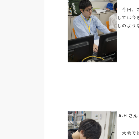
今回、ネ
しては今
しのよう
A.H 
大会では