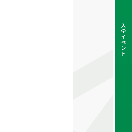
入
学
イ
ベ
ン
ト