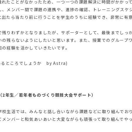
触れたことがなかったため、一つ一つの課題解決に時間がかかっ
し、メンバー間で課題の連携や、進捗の確認、トレーニングスケ
に出たら当たり前に行うことを学生のうちに経験でき、非常に有
残りわずかとなりましたが、サポーターとして、最後までしっ
いの残らないようにしたいと思います。また、授業でのグループ
回の経験を活かしていきたいです。
ところでしょうか by Astra)
さん（2年生／若年者ものづくり競技大会サポート）
校生活では、みんなと話し合いながら課題などに取り組んでお
てメンバーと和気あいあいと大変ながらも頑張って取り組んでや