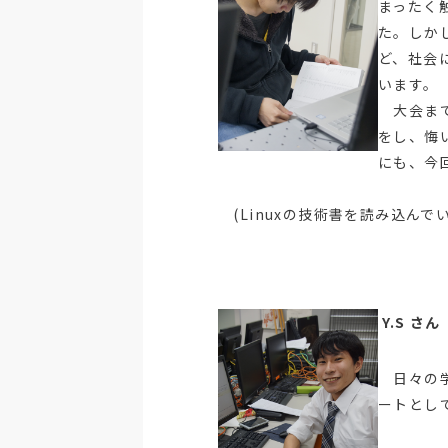
まったく
た。しか
ど、社会
います。
大会まで
をし、悔
にも、今
(Linuxの技術書を読み込んでいる
Y.S 
日々の学
ートとし