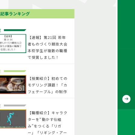
気記事ランキング
位
【速報】第21回 若年
者ものづくり競技大会
本校学生が複数の職種
で受賞しました！
位
【授業紹介】初めての
モデリング課題！「カ
フェテーブル」の制作
位
【職種紹介】キャラク
ターを“動かす仕組
み”をつくる「リガ
ー」「リギング・アー