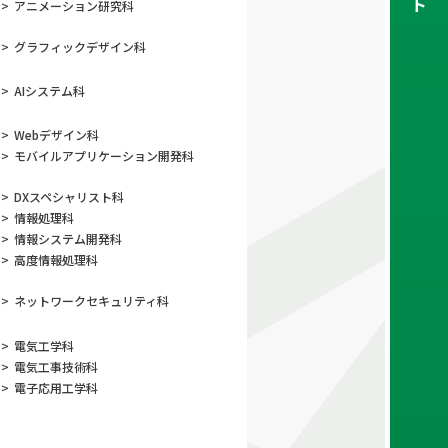
ト
>
アニメーション
研究科
>
グラフィック
デザイン科
>
AIシステム科
>
Webデザイン科
>
モバイルアプリ
ケーション開発科
>
DXスペシャリスト科
>
情報処理科
>
情報システム開発科
>
高度情報処理科
>
ネットワーク
セキュリティ科
>
電気工学科
>
電気工事技術科
>
電子応用工学科