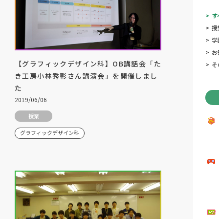
>
す
>
授
>
学
>
お
【グラフィックデザイン科】OB講話会「た
>
そ
き工房小林秀彰さん講演会」を開催しまし
た
2019/06/06
授業
グラフィックデザイン科