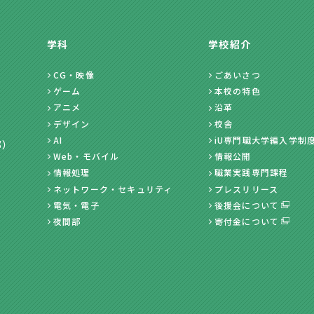
学科
学校紹介
CG・映像
ごあいさつ
ゲーム
本校の特色
アニメ
沿革
デザイン
校舎
AI
iU専門職大学編入学制
部）
Web・モバイル
情報公開
情報処理
職業実践専門課程
ネットワーク・セキュリティ
プレスリリース
電気・電子
後援会について
夜間部
寄付金について