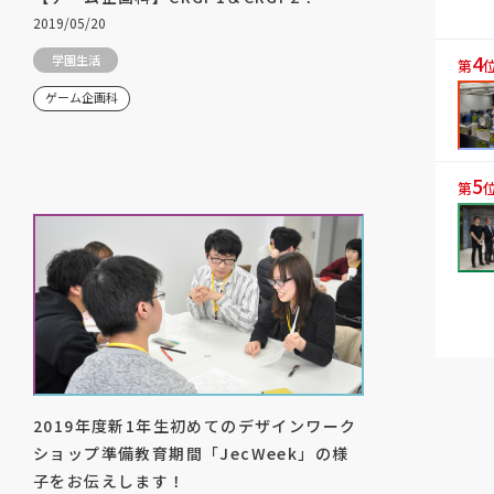
2019/05/20
4
学園生活
第
ゲーム企画科
5
第
2019年度新1年生初めてのデザインワーク
ショップ準備教育期間「JecWeek」の様
子をお伝えします！