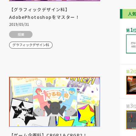
【グラフィックデザイン科】
人
AdobePhotoshopをマスター！
2019/05/31
1
第
授業
グラフィックデザイン科
2
第
3
第
【ゲーム企画科】CRGP1＆CRGP2！