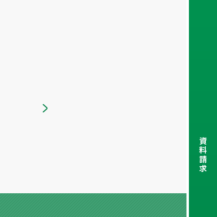
資
料
請
求