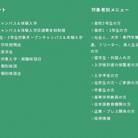
ント
対象者別メニュー
キャンパス＆体験入学
高校3年生の方
キャンパス＆体験入学交通費支給制度
高校1・2年生の方
年生・3年生対象オープンキャンパス＆体験入学
社会人、大学・専門卒業
ン学校説明会
退、フリーター、浪人生
の方
業見学会
留学生・外国人の方
者対象入学・就職相談日
入学検討者の保護者の
・個別相談
ン個別相談会
入学予定の方
在校生の方・ご家族の
卒業生の方
高等学校教員の方
日本語教育機関の方
企業・プレス関係の方
採用情報