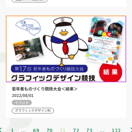
若年者ものづくり競技大会＜結果＞
2022/08/01
イベント
グラフィックデザイン科
1
...
69
70
71
72
73
...
122