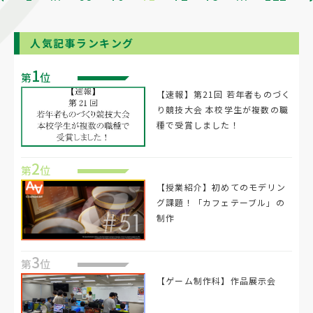
人気記事ランキング
1
第
位
【速報】第21回 若年者ものづく
り競技大会 本校学生が複数の職
種で受賞しました！
2
第
位
【授業紹介】初めてのモデリン
グ課題！「カフェテーブル」の
制作
3
第
位
【ゲーム制作科】作品展示会