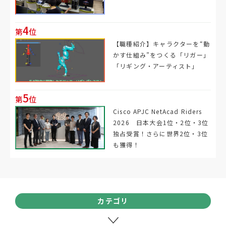
4
第
位
【職種紹介】キャラクターを“動
かす仕組み”をつくる「リガー」
「リギング・アーティスト」
5
第
位
Cisco APJC NetAcad Riders
2026 日本大会1位・2位・3位
独占受賞！さらに世界2位・3位
も獲得！
カテゴリ