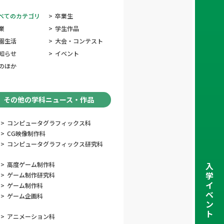
べてのカテゴリ
>
卒業生
業
>
学生作品
園生活
>
大会・コンテスト
知らせ
>
イベント
のほか
その他の学科ニュース・作品
>
コンピュータグラフィックス科
>
CG映像制作科
>
コンピュータグラフィックス研究科
>
高度ゲーム制作科
入
学
>
ゲーム制作研究科
イ
>
ゲーム制作科
ベ
>
ゲーム企画科
ン
ト
>
アニメーション科