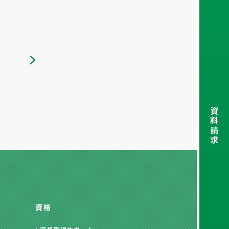
資
料
請
求
資格