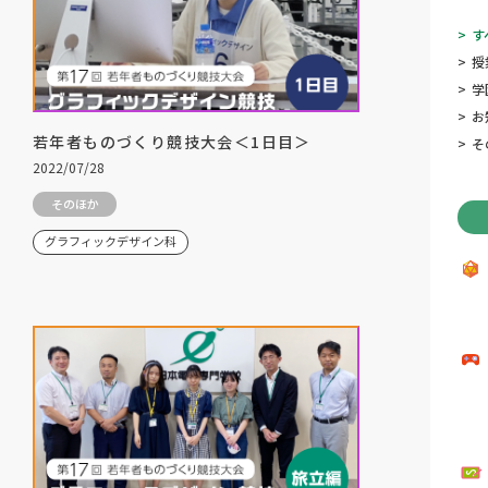
>
す
>
授
>
学
>
お
若年者ものづくり競技大会＜1日目＞
>
そ
2022/07/28
そのほか
グラフィックデザイン科