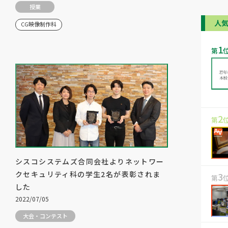
授業
人
CG映像制作科
1
第
2
第
シスコシステムズ合同会社よりネットワー
クセキュリティ科の学生2名が表彰されま
3
第
した
2022/07/05
大会・コンテスト