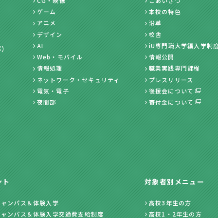
CG・映像
ごあいさつ
ゲーム
本校の特色
アニメ
沿革
デザイン
校舎
AI
iU専門職大学編入学制
部）
Web・モバイル
情報公開
情報処理
職業実践専門課程
ネットワーク・セキュリティ
プレスリリース
電気・電子
後援会について
夜間部
寄付金について
ント
対象者別メニュー
キャンパス＆体験入学
高校3年生の方
キャンパス＆体験入学交通費支給制度
高校1・2年生の方