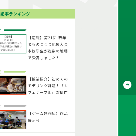
気記事ランキング
位
【速報】第21回 若年
者ものづくり競技大会
本校学生が複数の職種
で受賞しました！
位
【授業紹介】初めての
モデリング課題！「カ
フェテーブル」の制作
位
【ゲーム制作科】作品
展示会