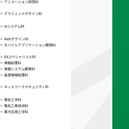
>
アニメーション
研究科
>
グラフィック
デザイン科
>
AIシステム科
>
Webデザイン科
>
モバイルアプリ
ケーション開発科
>
DXスペシャリスト科
>
情報処理科
>
情報システム開発科
>
高度情報処理科
>
ネットワーク
セキュリティ科
>
電気工学科
>
電気工事技術科
>
電子応用工学科