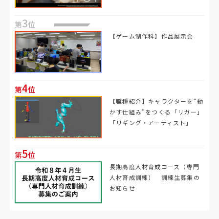
3
第
位
【ゲーム制作科】作品展示会
4
第
位
【職種紹介】キャラクターを“動
かす仕組み”をつくる「リガー」
「リギング・アーティスト」
5
第
位
長期高度人材育成コース（専門
人材育成訓練） 訓練生募集の
お知らせ