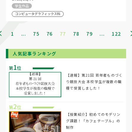
学生作品
コンピュータグラフィックス科
1
...
75
76
77
78
79
...
122
人気記事ランキング
1
第
位
【速報】第21回 若年者ものづく
り競技大会 本校学生が複数の職
種で受賞しました！
2
第
位
【授業紹介】初めてのモデリン
グ課題！「カフェテーブル」の
制作