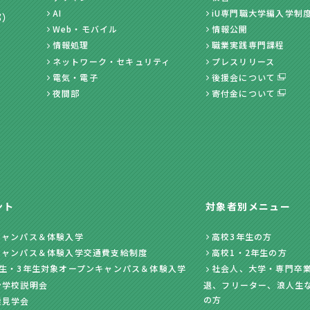
AI
iU専門職大学編入学制
部）
Web・モバイル
情報公開
情報処理
職業実践専門課程
ネットワーク・セキュリティ
プレスリリース
電気・電子
後援会について
夜間部
寄付金について
ント
対象者別メニュー
キャンパス＆体験入学
高校3年生の方
キャンパス＆体験入学交通費支給制度
高校1・2年生の方
年生・3年生対象オープンキャンパス＆体験入学
社会人、大学・専門卒業
ン学校説明会
退、フリーター、浪人生
の方
業見学会