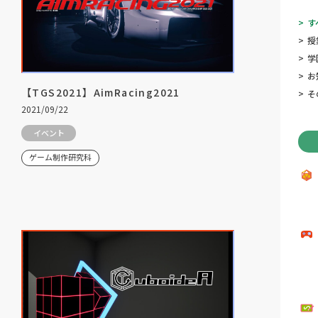
>
す
>
授
>
学
>
お
【TGS2021】AimRacing2021
>
そ
2021/09/22
イベント
ゲーム制作研究科