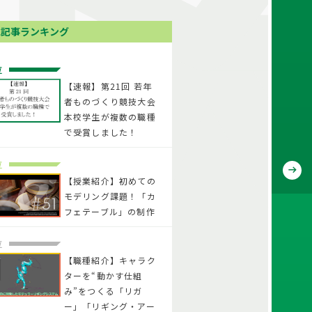
気記事ランキング
位
【速報】第21回 若年
者ものづくり競技大会
本校学生が複数の職種
で受賞しました！
位
【授業紹介】初めての
モデリング課題！「カ
フェテーブル」の制作
位
【職種紹介】キャラク
ターを“動かす仕組
み”をつくる「リガ
ー」「リギング・アー