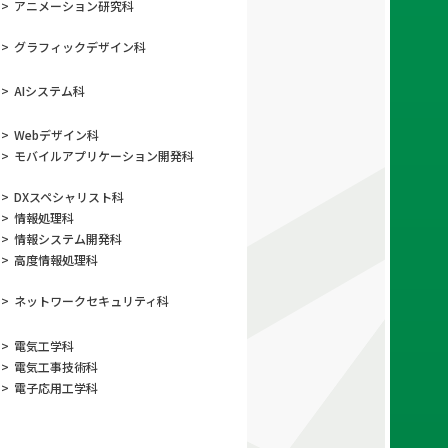
>
アニメーション
研究科
>
グラフィック
デザイン科
>
AIシステム科
>
Webデザイン科
>
モバイルアプリ
ケーション開発科
>
DXスペシャリスト科
>
情報処理科
>
情報システム開発科
>
高度情報処理科
>
ネットワーク
セキュリティ科
>
電気工学科
>
電気工事技術科
>
電子応用工学科