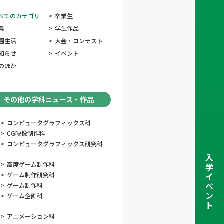
べてのカテゴリ
>
卒業生
業
>
学生作品
園生活
>
大会・コンテスト
知らせ
>
イベント
のほか
その他の学科ニュース・作品
>
コンピュータグラフィックス科
>
CG映像制作科
>
コンピュータグラフィックス研究科
入
>
高度ゲーム制作科
学
>
ゲーム制作研究科
イ
ベ
>
ゲーム制作科
ン
>
ゲーム企画科
ト
>
アニメーション科