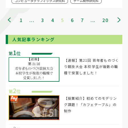
コンピュータグラフィックス研究科
ゲーム制作研究科
1
...
3
4
5
6
7
...
20
人気記事ランキング
1
第
位
【速報】第21回 若年者ものづく
り競技大会 本校学生が複数の職
種で受賞しました！
2
第
位
【授業紹介】初めてのモデリン
グ課題！「カフェテーブル」の
制作