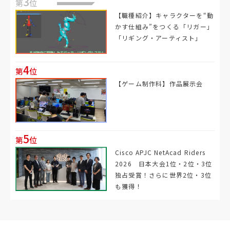
3
第
位
【職種紹介】キャラクターを“動
かす仕組み”をつくる「リガー」
「リギング・アーティスト」
4
第
位
【ゲーム制作科】作品展示会
5
第
位
Cisco APJC NetAcad Riders
2026 日本大会1位・2位・3位
独占受賞！さらに世界2位・3位
も獲得！