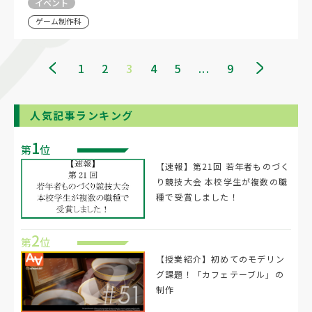
イベント
ゲーム制作科
1
2
3
4
5
...
9
人気記事ランキング
1
第
位
【速報】第21回 若年者ものづく
り競技大会 本校学生が複数の職
種で受賞しました！
2
第
位
【授業紹介】初めてのモデリン
グ課題！「カフェテーブル」の
制作