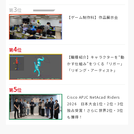
3
第
位
【ゲーム制作科】作品展示会
4
第
位
【職種紹介】キャラクターを“動
かす仕組み”をつくる「リガー」
「リギング・アーティスト」
5
第
位
Cisco APJC NetAcad Riders
2026 日本大会1位・2位・3位
独占受賞！さらに世界2位・3位
も獲得！